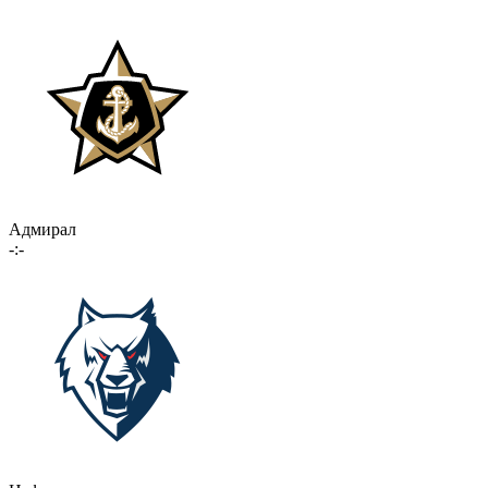
Адмирал
-:-