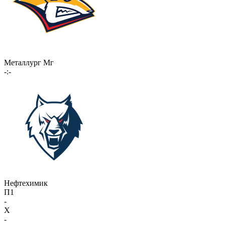
Металлург Мг
-:-
Нефтехимик
П1
-
X
-