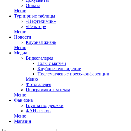
Документы
Оплата
Меню
Турнирные таблицы
«Нефтехимик»
«Реактор»
Меню
Новости
Клубная жизнь
Меню
Медиа
Видеогалерея
Голы с матчей
Клубное телевидение
Послематчевые пресс-конференции
Меню
Фотогалерея
Программки к матчам
Меню
Фан-зона
Группа поддержки
ФАН сектор
Меню
Магазин