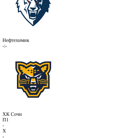
Нефтехимик
-:-
ХК Сочи
П1
-
X
-