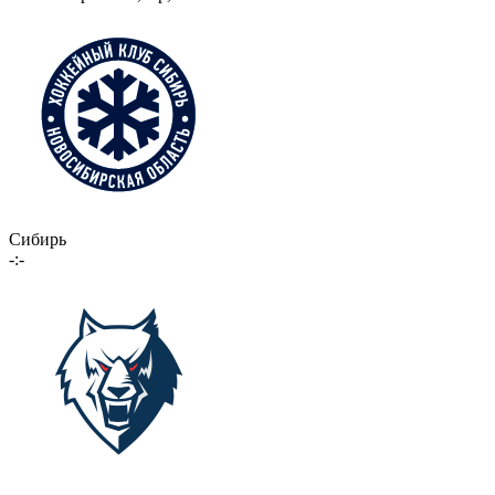
Сибирь
-:-