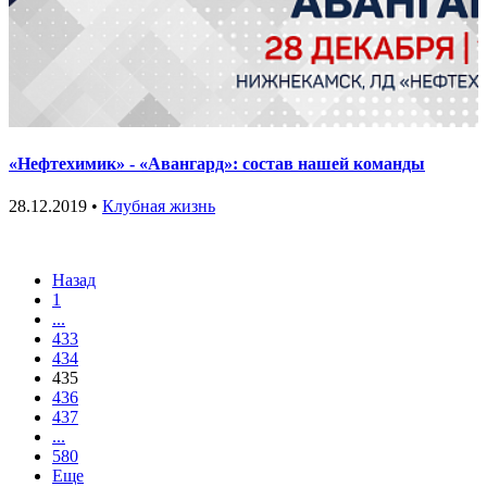
«Нефтехимик» - «Авангард»: состав нашей команды
28.12.2019 •
Клубная жизнь
Назад
1
...
433
434
435
436
437
...
580
Еще