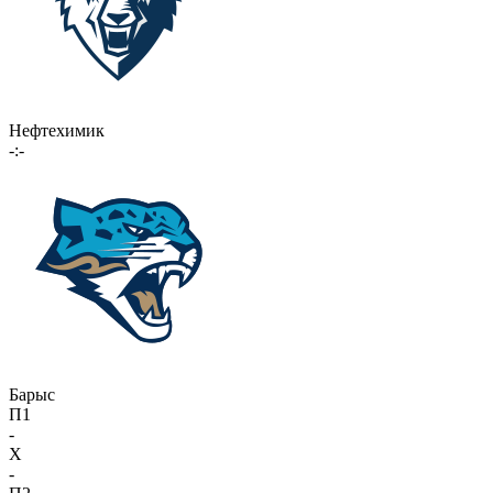
Нефтехимик
-:-
Барыс
П1
-
X
-