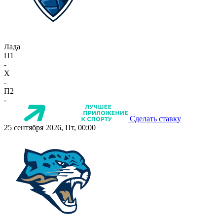
Лада
П1
-
X
-
П2
-
Сделать ставку
25 сентября 2026, Пт, 00:00