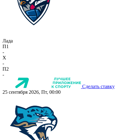
Лада
П1
-
X
-
П2
-
Сделать ставку
25 сентября 2026, Пт, 00:00