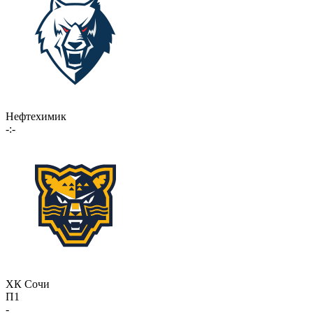
Нефтехимик
-:-
ХК Сочи
П1
-