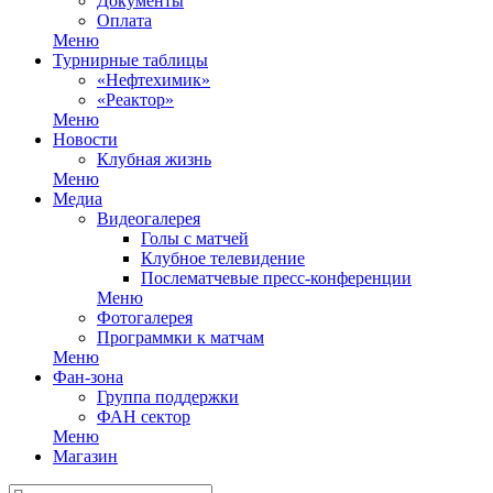
Документы
Оплата
Меню
Турнирные таблицы
«Нефтехимик»
«Реактор»
Меню
Новости
Клубная жизнь
Меню
Медиа
Видеогалерея
Голы с матчей
Клубное телевидение
Послематчевые пресс-конференции
Меню
Фотогалерея
Программки к матчам
Меню
Фан-зона
Группа поддержки
ФАН сектор
Меню
Магазин