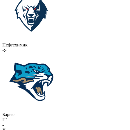
Нефтехимик
-:-
Барыс
П1
-