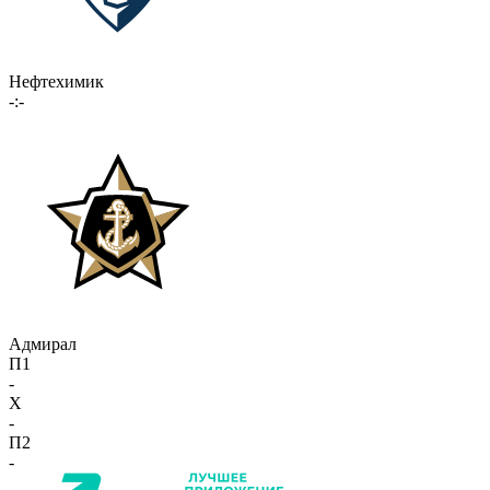
Нефтехимик
-:-
Адмирал
П1
-
X
-
П2
-