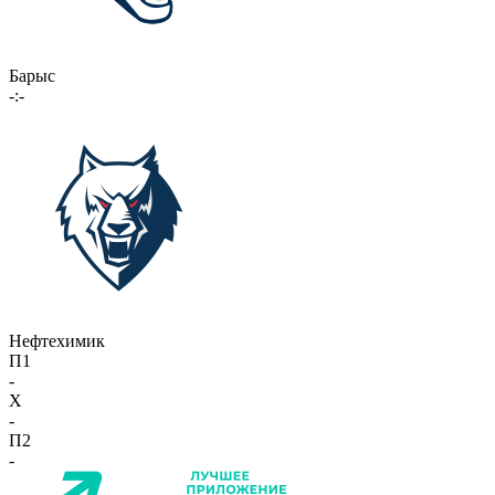
Барыс
-:-
Нефтехимик
П1
-
X
-
П2
-