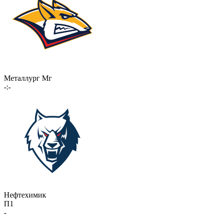
Металлург Мг
-:-
Нефтехимик
П1
-