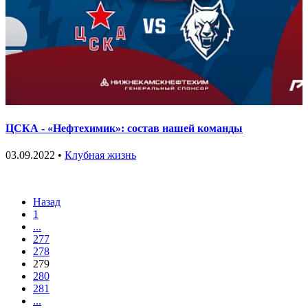
ЦСКА - «Нефтехимик»: состав нашей команды
03.09.2022 •
Клубная жизнь
Назад
1
...
277
278
279
280
281
...