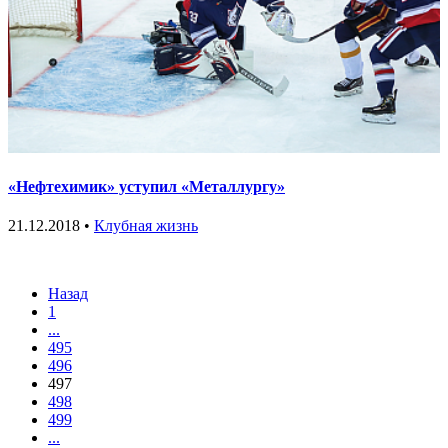
«Нефтехимик» уступил «Металлургу»
21.12.2018 •
Клубная жизнь
Назад
1
...
495
496
497
498
499
...