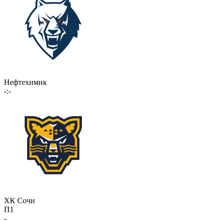
Нефтехимик
-:-
ХК Сочи
П1
-