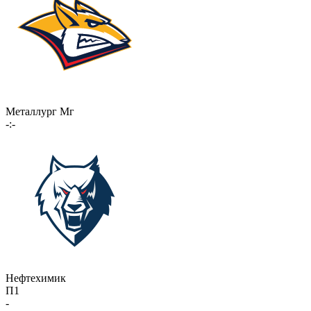
Металлург Мг
-:-
Нефтехимик
П1
-