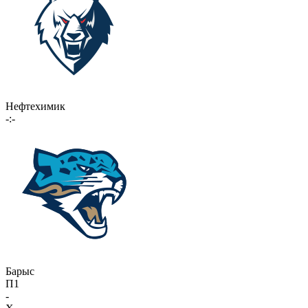
Нефтехимик
-:-
Барыс
П1
-