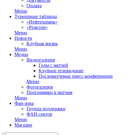
Документы
Оплата
Меню
Турнирные таблицы
«Нефтехимик»
«Реактор»
Меню
Новости
Клубная жизнь
Меню
Медиа
Видеогалерея
Голы с матчей
Клубное телевидение
Послематчевые пресс-конференции
Меню
Фотогалерея
Программки к матчам
Меню
Фан-зона
Группа поддержки
ФАН сектор
Меню
Магазин