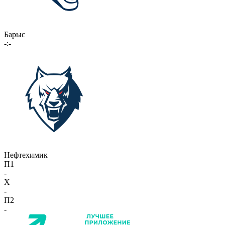
Барыс
-:-
Нефтехимик
П1
-
X
-
П2
-