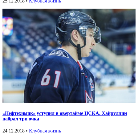
25.12.2018 •
Клубная жизнь
«Нефтехимик» уступил в овертайме ЦСКА. Хайруллин
набрал три очка
24.12.2018 •
Клубная жизнь