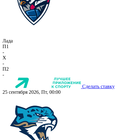
Лада
П1
-
X
-
П2
-
Сделать ставку
25 сентября 2026, Пт, 00:00