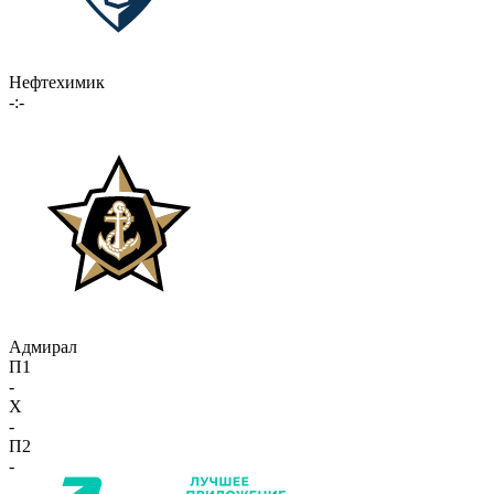
Нефтехимик
-:-
Адмирал
П1
-
X
-
П2
-