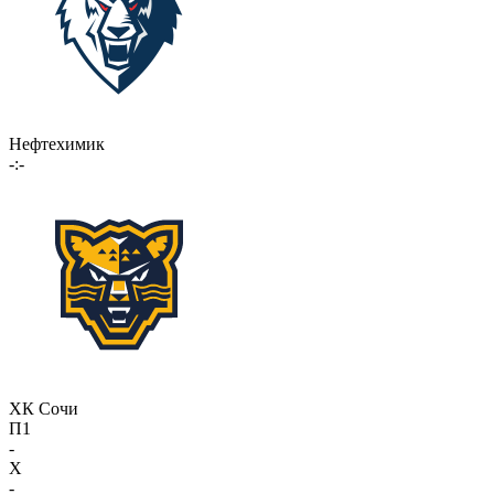
Нефтехимик
-:-
ХК Сочи
П1
-
X
-