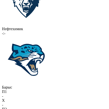
Нефтехимик
-:-
Барыс
П1
-
X
-