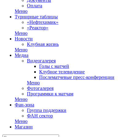
Документы
Оплата
Меню
Турнирные таблицы
«Нефтехимик»
«Реактор»
Меню
Новости
Клубная жизнь
Меню
Медиа
Видеогалерея
Голы с матчей
Клубное телевидение
Послематчевые пресс-конференции
Меню
Фотогалерея
Программки к матчам
Меню
Фан-зона
Группа поддержки
ФАН сектор
Меню
Магазин