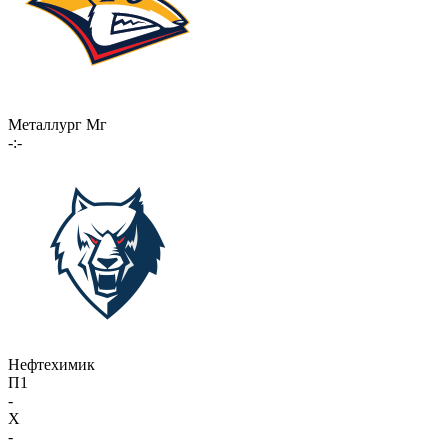
Металлург Мг
-:-
Нефтехимик
П1
-
X
-