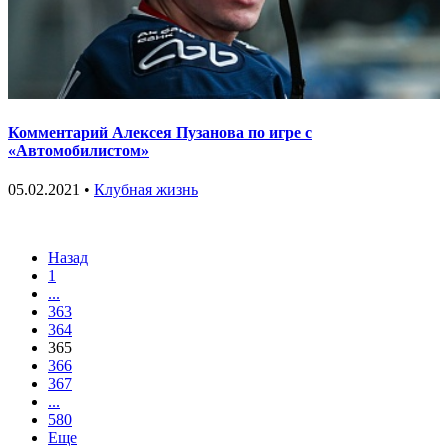
Комментарий Алексея Пузанова по игре с
«Автомобилистом»
05.02.2021 •
Клубная жизнь
Назад
1
...
363
364
365
366
367
...
580
Еще