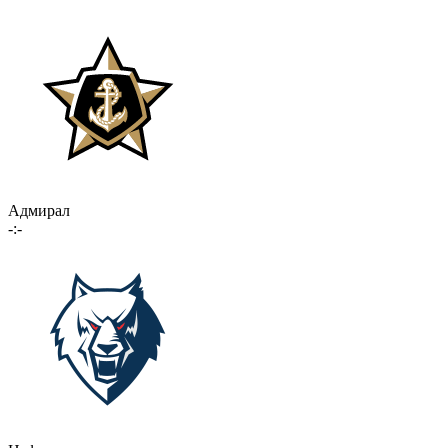
Адмирал
-:-