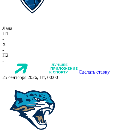
Лада
П1
-
X
-
П2
-
Сделать ставку
25 сентября 2026, Пт, 00:00