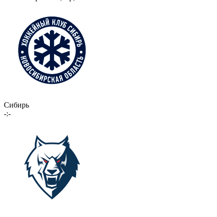
Сибирь
-:-