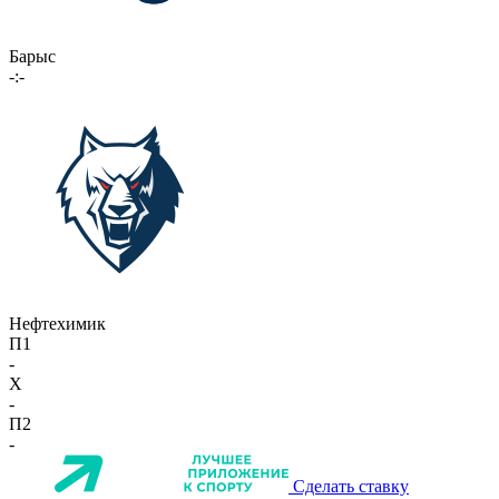
Барыс
-:-
Нефтехимик
П1
-
X
-
П2
-
Сделать ставку