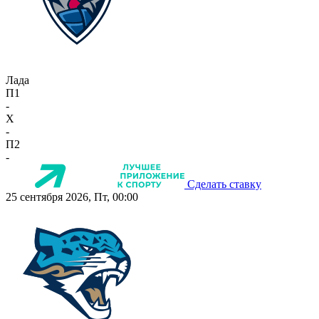
Лада
П1
-
X
-
П2
-
Сделать ставку
25 сентября 2026, Пт, 00:00