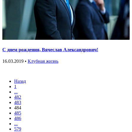
C днем рождения, Вячеслав Александрович!
16.03.2019 •
Клубная жизнь
Назад
1
...
482
483
484
485
486
...
579