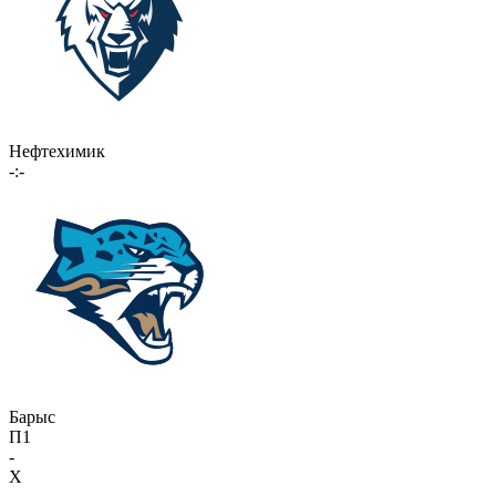
Нефтехимик
-:-
Барыс
П1
-
X