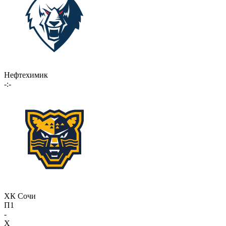
Нефтехимик
-:-
ХК Сочи
П1
-
X