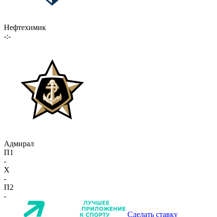
Нефтехимик
-:-
Адмирал
П1
-
X
-
П2
-
Сделать ставку