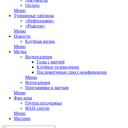
Документы
Оплата
Меню
Турнирные таблицы
«Нефтехимик»
«Реактор»
Меню
Новости
Клубная жизнь
Меню
Медиа
Видеогалерея
Голы с матчей
Клубное телевидение
Послематчевые пресс-конференции
Меню
Фотогалерея
Программки к матчам
Меню
Фан-зона
Группа поддержки
ФАН сектор
Меню
Магазин