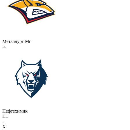
Металлург Мг
-:-
Нефтехимик
П1
-
X