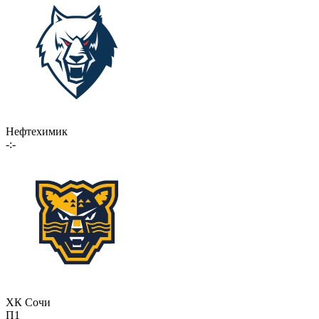
Нефтехимик
-:-
ХК Сочи
П1