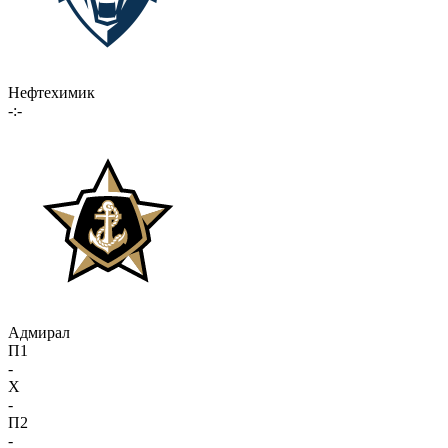
Нефтехимик
-:-
Адмирал
П1
-
X
-
П2
-