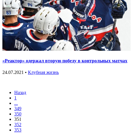
«Реактор» одержал вторую победу в контрольных матчах
24.07.2021 •
Клубная жизнь
Назад
1
...
349
350
351
352
353