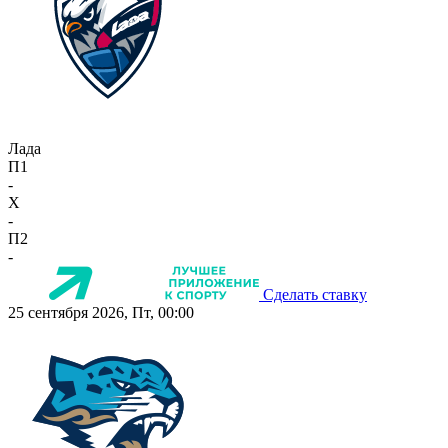
Лада
П1
-
X
-
П2
-
Сделать ставку
25 сентября 2026, Пт, 00:00