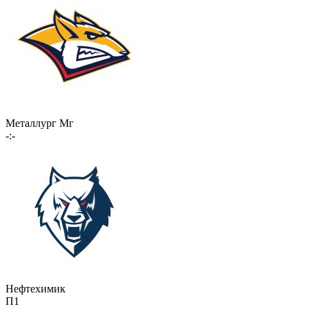
Металлург Мг
-:-
Нефтехимик
П1