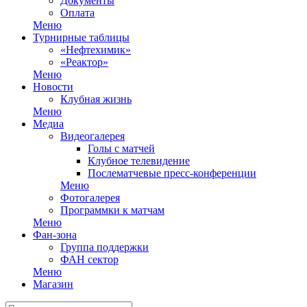
Документы
Оплата
Меню
Турнирные таблицы
«Нефтехимик»
«Реактор»
Меню
Новости
Клубная жизнь
Меню
Медиа
Видеогалерея
Голы с матчей
Клубное телевидение
Послематчевые пресс-конференции
Меню
Фотогалерея
Программки к матчам
Меню
Фан-зона
Группа поддержки
ФАН сектор
Меню
Магазин