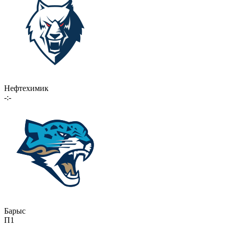
Нефтехимик
-:-
Барыс
П1