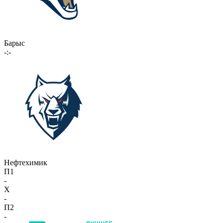
Барыс
-:-
Нефтехимик
П1
-
X
-
П2
-