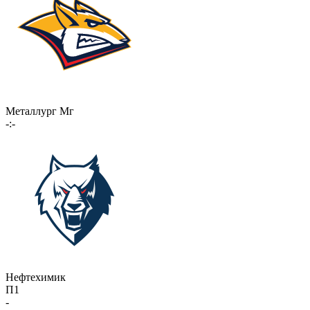
Металлург Мг
-:-
Нефтехимик
П1
-