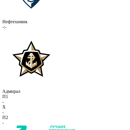
Нефтехимик
-:-
Адмирал
П1
-
X
-
П2
-