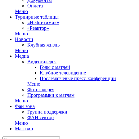
Документы
Оплата
Меню
Турнирные таблицы
«Нефтехимик»
«Реактор»
Меню
Новости
Клубная жизнь
Меню
Медиа
Видеогалерея
Голы с матчей
Клубное телевидение
Послематчевые пресс-конференции
Меню
Фотогалерея
Программки к матчам
Меню
Фан-зона
Группа поддержки
ФАН сектор
Меню
Магазин