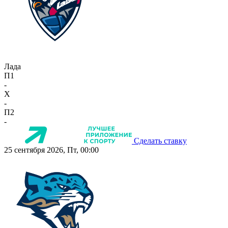
Лада
П1
-
X
-
П2
-
Сделать ставку
25 сентября 2026, Пт, 00:00