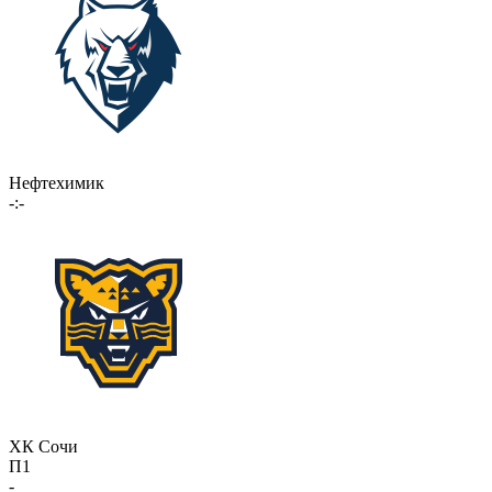
Нефтехимик
-:-
ХК Сочи
П1
-