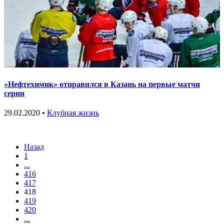
«Нефтехимик» отправился в Казань на первые матчи
серии
29.02.2020 •
Клубная жизнь
Назад
1
...
416
417
418
419
420
...