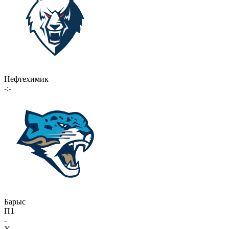
Нефтехимик
-:-
Барыс
П1
-