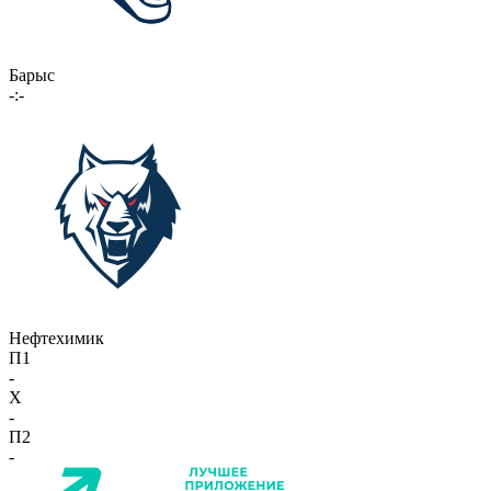
Барыс
-:-
Нефтехимик
П1
-
X
-
П2
-