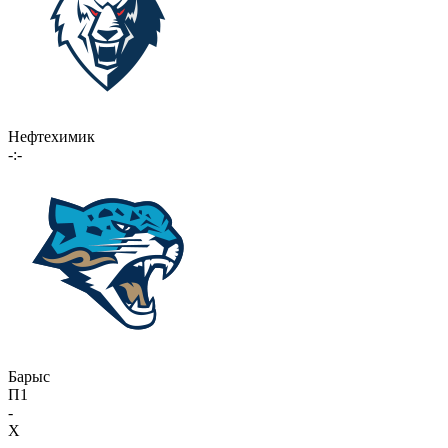
Нефтехимик
-:-
Барыс
П1
-
X