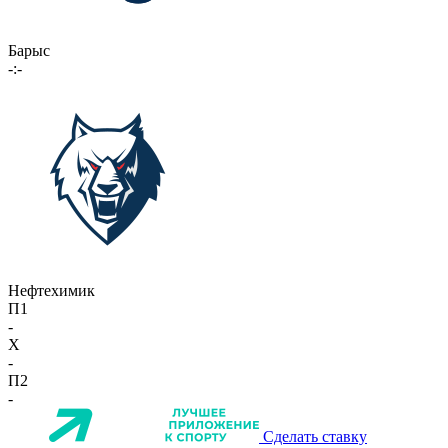
Барыс
-:-
Нефтехимик
П1
-
X
-
П2
-
Сделать ставку