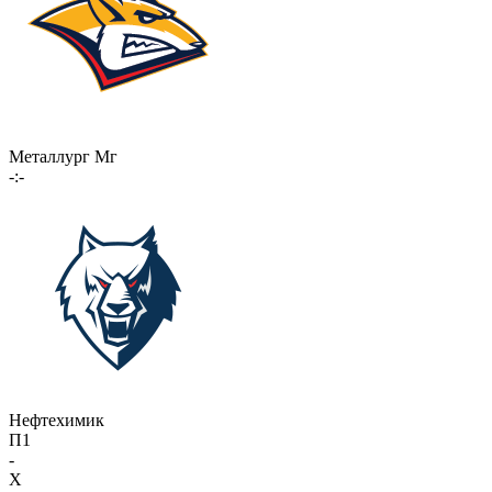
Металлург Мг
-:-
Нефтехимик
П1
-
X