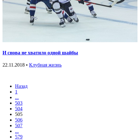
И снова не хватило одной шайбы
22.11.2018 •
Клубная жизнь
Назад
1
...
503
504
505
506
507
...
579