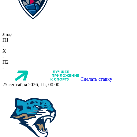
Лада
П1
-
X
-
П2
-
Сделать ставку
25 сентября 2026, Пт, 00:00