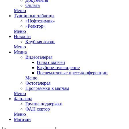
Документы
Оплата
Меню
Турнирные таблицы
«Нефтехимик»
«Реактор»
Меню
Новости
Клубная жизнь
Меню
Медиа
Видеогалерея
Голы с матчей
Клубное телевидение
Послематчевые пресс-конференции
Меню
Фотогалерея
Программки к матчам
Меню
Фан-зона
Группа поддержки
ФАН сектор
Меню
Магазин