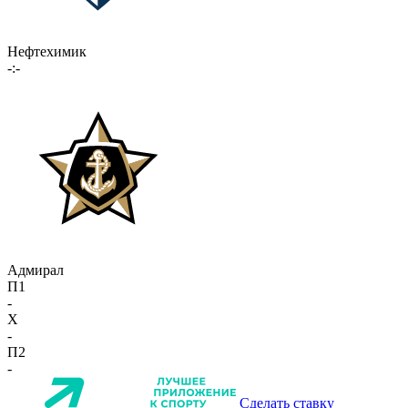
Нефтехимик
-:-
Адмирал
П1
-
X
-
П2
-
Сделать ставку