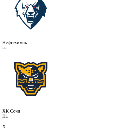
Нефтехимик
-:-
ХК Сочи
П1
-
X