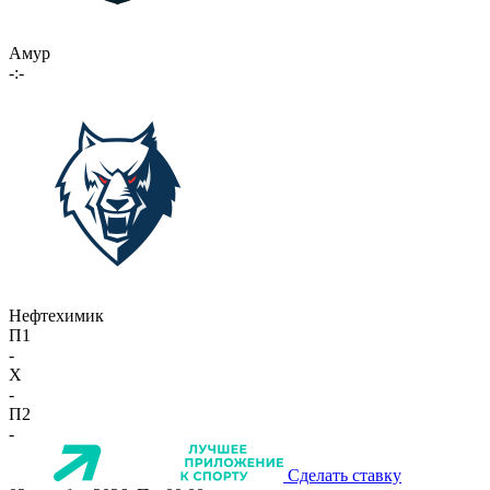
Амур
-:-
Нефтехимик
П1
-
X
-
П2
-
Сделать ставку