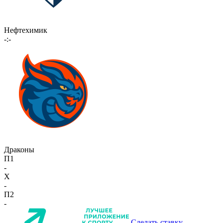
Нефтехимик
-:-
Драконы
П1
-
X
-
П2
-
Сделать ставку