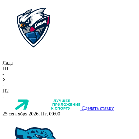
Лада
П1
-
X
-
П2
-
Сделать ставку
25 сентября 2026, Пт, 00:00