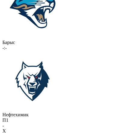
Барыс
-:-
Нефтехимик
П1
-
X