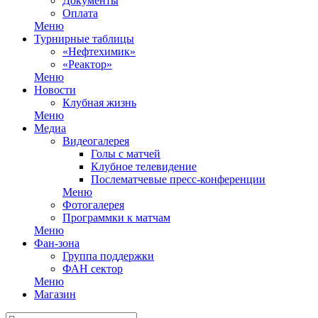
Документы
Оплата
Меню
Турнирные таблицы
«Нефтехимик»
«Реактор»
Меню
Новости
Клубная жизнь
Меню
Медиа
Видеогалерея
Голы с матчей
Клубное телевидение
Послематчевые пресс-конференции
Меню
Фотогалерея
Программки к матчам
Меню
Фан-зона
Группа поддержки
ФАН сектор
Меню
Магазин