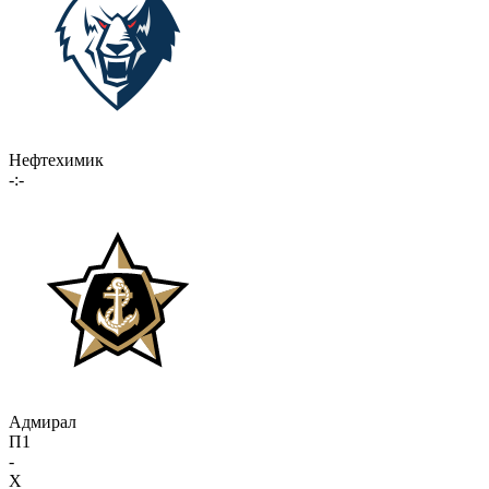
Нефтехимик
-:-
Адмирал
П1
-
X