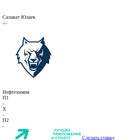
Салават Юлаев
-:-
Нефтехимик
П1
-
X
-
П2
-
Сделать ставку