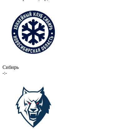
Сибирь
-:-