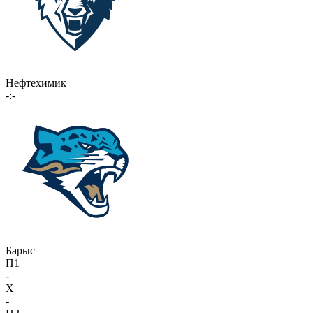
Нефтехимик
-:-
Барыс
П1
-
X
-