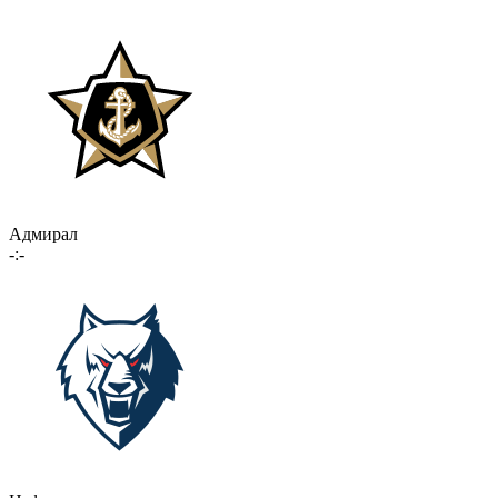
Адмирал
-:-