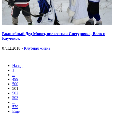
Волшебный Дед Мороз, прелестная Снегурочка, Волк и
Каучонок
07.12.2018 •
Клубная жизнь
Назад
1
...
499
500
501
502
503
...
579
Еще