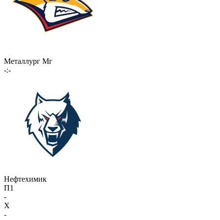
Металлург Мг
-:-
Нефтехимик
П1
-
X
-