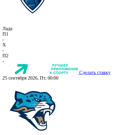
Лада
П1
-
X
-
П2
-
Сделать ставку
25 сентября 2026, Пт, 00:00