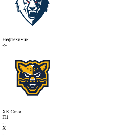
Нефтехимик
-:-
ХК Сочи
П1
-
X
-