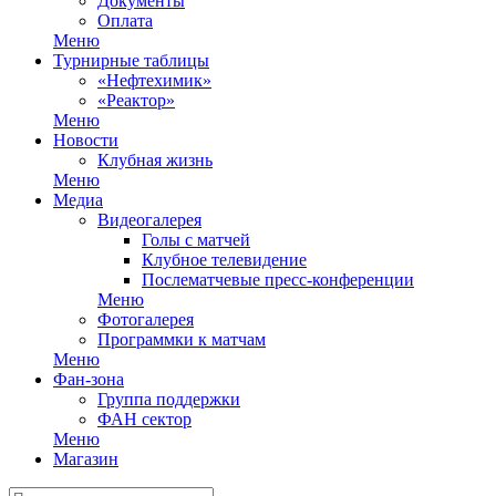
Документы
Оплата
Меню
Турнирные таблицы
«Нефтехимик»
«Реактор»
Меню
Новости
Клубная жизнь
Меню
Медиа
Видеогалерея
Голы с матчей
Клубное телевидение
Послематчевые пресс-конференции
Меню
Фотогалерея
Программки к матчам
Меню
Фан-зона
Группа поддержки
ФАН сектор
Меню
Магазин