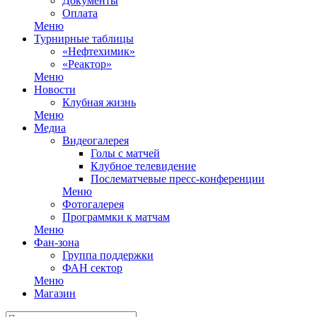
Документы
Оплата
Меню
Турнирные таблицы
«Нефтехимик»
«Реактор»
Меню
Новости
Клубная жизнь
Меню
Медиа
Видеогалерея
Голы с матчей
Клубное телевидение
Послематчевые пресс-конференции
Меню
Фотогалерея
Программки к матчам
Меню
Фан-зона
Группа поддержки
ФАН сектор
Меню
Магазин