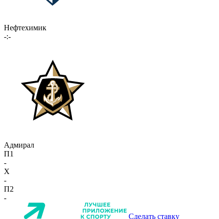
Нефтехимик
-:-
Адмирал
П1
-
X
-
П2
-
Сделать ставку