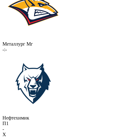
Металлург Мг
-:-
Нефтехимик
П1
-
X