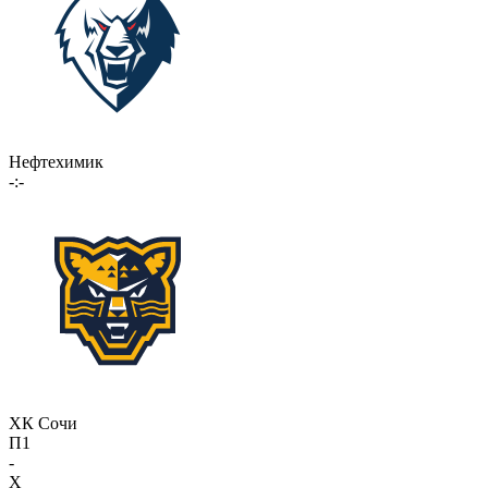
Нефтехимик
-:-
ХК Сочи
П1
-
X