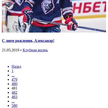
С днем рождения, Александр!
21.05.2019 •
Клубная жизнь
Назад
1
...
479
480
481
482
483
...
580