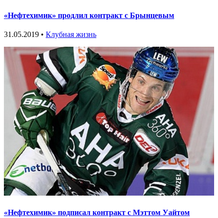
«Нефтехимик» продлил контракт с Брынцевым
31.05.2019 •
Клубная жизнь
«Нефтехимик» подписал контракт с Мэттом Уайтом