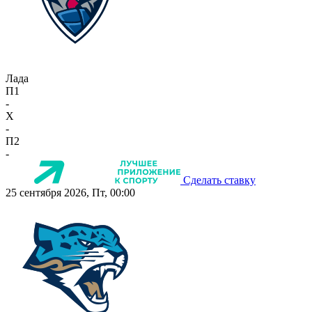
Лада
П1
-
X
-
П2
-
Сделать ставку
25 сентября 2026, Пт, 00:00