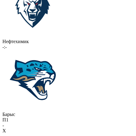
Нефтехимик
-:-
Барыс
П1
-
X