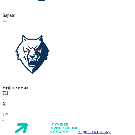
Барыс
-:-
Нефтехимик
П1
-
X
-
П2
-
Сделать ставку