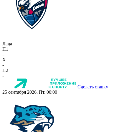
Лада
П1
-
X
-
П2
-
Сделать ставку
25 сентября 2026, Пт, 00:00