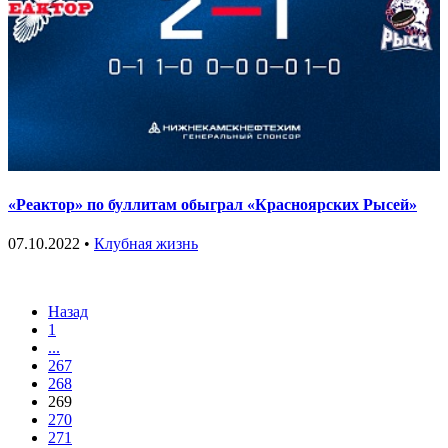
«Реактор» по буллитам обыграл «Красноярских Рысей»
07.10.2022 •
Клубная жизнь
Назад
1
...
267
268
269
270
271