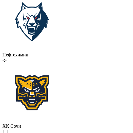
Нефтехимик
-:-
ХК Сочи
П1