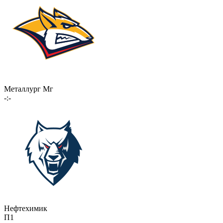
Металлург Мг
-:-
Нефтехимик
П1