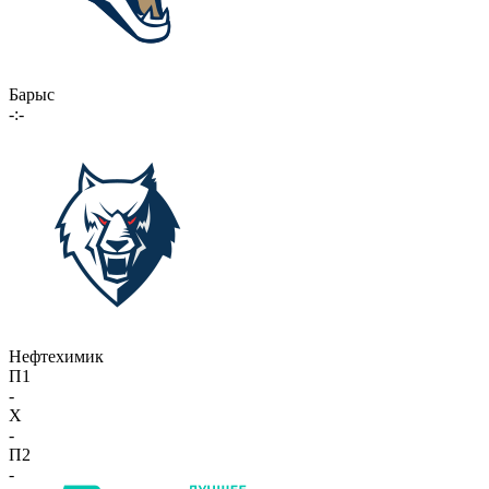
Барыс
-:-
Нефтехимик
П1
-
X
-
П2
-