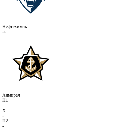
Нефтехимик
-:-
Адмирал
П1
-
X
-
П2
-