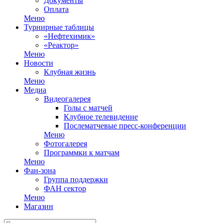
Документы
Оплата
Меню
Турнирные таблицы
«Нефтехимик»
«Реактор»
Меню
Новости
Клубная жизнь
Меню
Медиа
Видеогалерея
Голы с матчей
Клубное телевидение
Послематчевые пресс-конференции
Меню
Фотогалерея
Программки к матчам
Меню
Фан-зона
Группа поддержки
ФАН сектор
Меню
Магазин