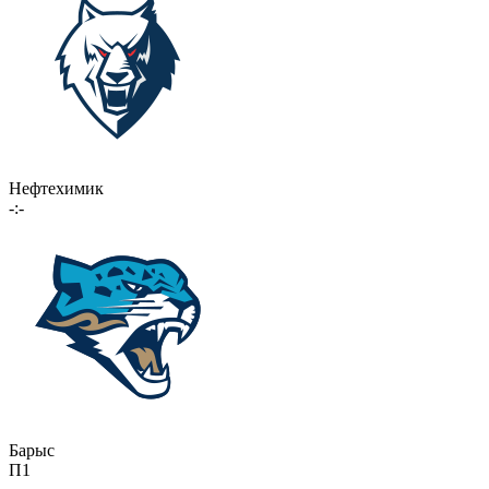
Нефтехимик
-:-
Барыс
П1