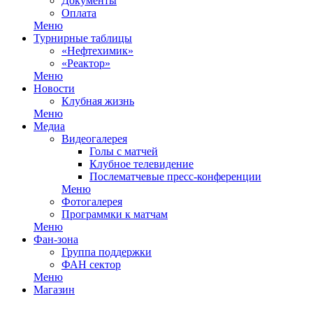
Документы
Оплата
Меню
Турнирные таблицы
«Нефтехимик»
«Реактор»
Меню
Новости
Клубная жизнь
Меню
Медиа
Видеогалерея
Голы с матчей
Клубное телевидение
Послематчевые пресс-конференции
Меню
Фотогалерея
Программки к матчам
Меню
Фан-зона
Группа поддержки
ФАН сектор
Меню
Магазин