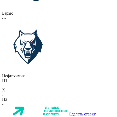
Барыс
-:-
Нефтехимик
П1
-
X
-
П2
-
Сделать ставку