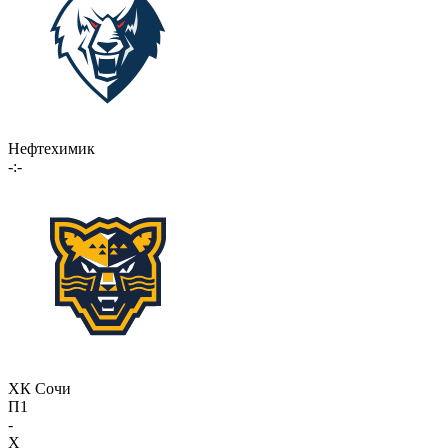
Нефтехимик
-:-
ХК Сочи
П1
-
X