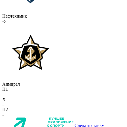
Нефтехимик
-:-
Адмирал
П1
-
X
-
П2
-
Сделать ставку