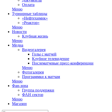
Документы
Оплата
Меню
Турнирные таблицы
«Нефтехимик»
«Реактор»
Меню
Новости
Клубная жизнь
Меню
Медиа
Видеогалерея
Голы с матчей
Клубное телевидение
Послематчевые пресс-конференции
Меню
Фотогалерея
Программки к матчам
Меню
Фан-зона
Группа поддержки
ФАН сектор
Меню
Магазин