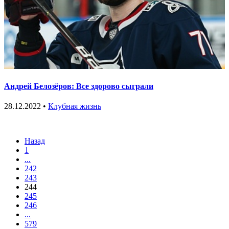
Андрей Белозёров: Все здорово сыграли
28.12.2022 •
Клубная жизнь
Назад
1
...
242
243
244
245
246
...
579