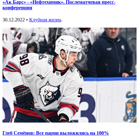
«Ак Барс» - «Нефтехимик». Послематчевая пресс-
конференция
30.12.2022 •
Клубная жизнь
Глеб Семёнов: Все парни выложились на 100%