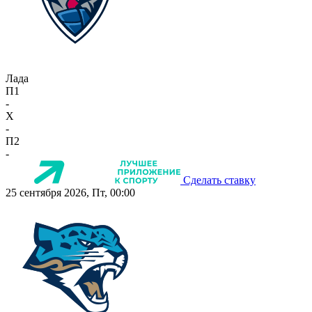
Лада
П1
-
X
-
П2
-
Сделать ставку
25 сентября 2026, Пт, 00:00