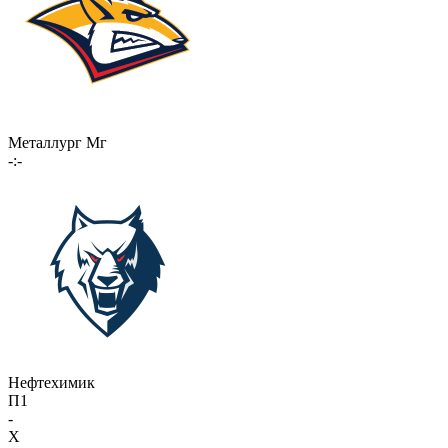
Металлург Мг
-:-
Нефтехимик
П1
-
X