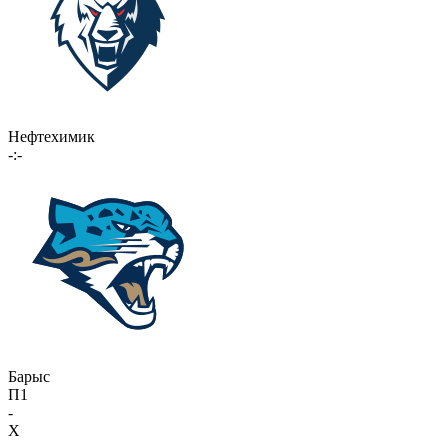
Нефтехимик
-:-
Барыс
П1
-
X