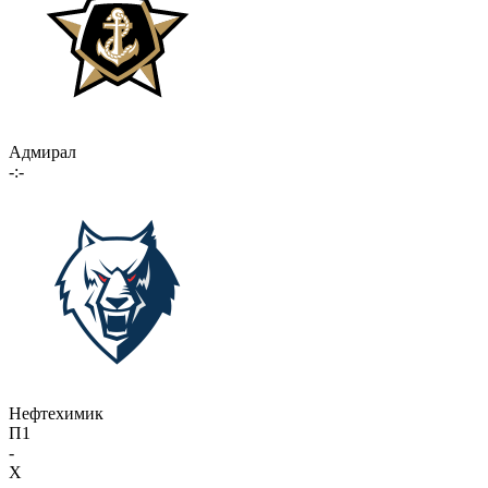
Адмирал
-:-
Нефтехимик
П1
-
X