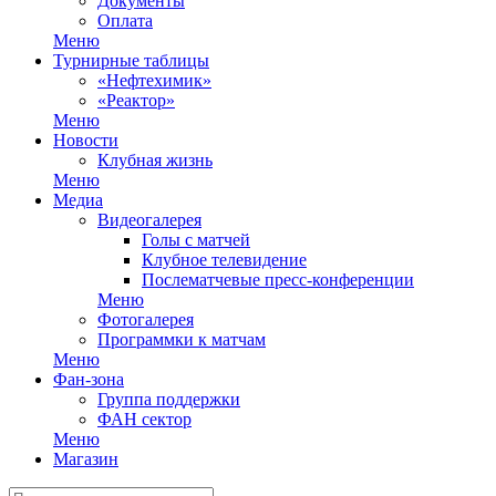
Документы
Оплата
Меню
Турнирные таблицы
«Нефтехимик»
«Реактор»
Меню
Новости
Клубная жизнь
Меню
Медиа
Видеогалерея
Голы с матчей
Клубное телевидение
Послематчевые пресс-конференции
Меню
Фотогалерея
Программки к матчам
Меню
Фан-зона
Группа поддержки
ФАН сектор
Меню
Магазин