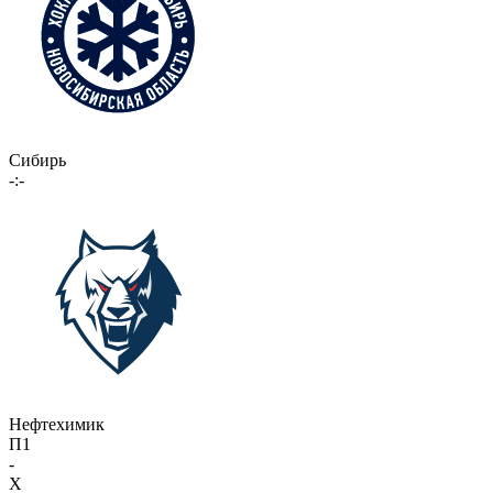
Сибирь
-:-
Нефтехимик
П1
-
X