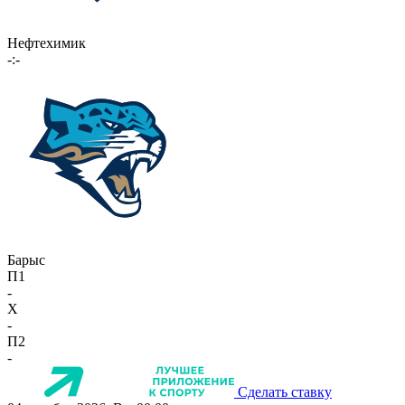
Нефтехимик
-:-
Барыс
П1
-
X
-
П2
-
Сделать ставку