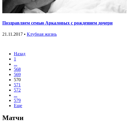
Поздравляем семью Аркаловых с рождением дочери
21.11.2017 •
Клубная жизнь
Назад
1
...
568
569
570
571
572
...
579
Еще
Матчи