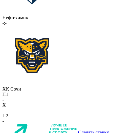
Нефтехимик
-:-
ХК Сочи
П1
-
X
-
П2
-
Сделать ставку