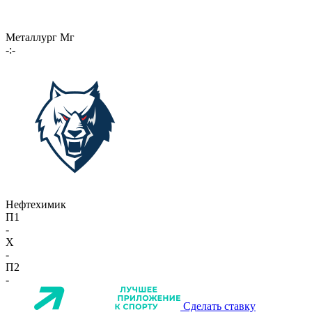
Металлург Мг
-:-
Нефтехимик
П1
-
X
-
П2
-
Сделать ставку