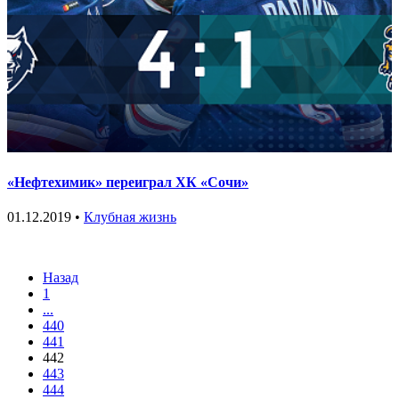
«Нефтехимик» переиграл ХК «Сочи»
01.12.2019 •
Клубная жизнь
Назад
1
...
440
441
442
443
444