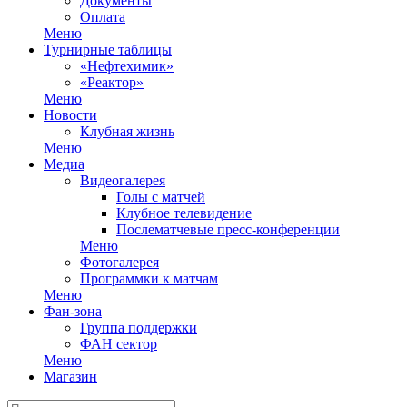
Документы
Оплата
Меню
Турнирные таблицы
«Нефтехимик»
«Реактор»
Меню
Новости
Клубная жизнь
Меню
Медиа
Видеогалерея
Голы с матчей
Клубное телевидение
Послематчевые пресс-конференции
Меню
Фотогалерея
Программки к матчам
Меню
Фан-зона
Группа поддержки
ФАН сектор
Меню
Магазин