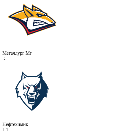
Металлург Мг
-:-
Нефтехимик
П1