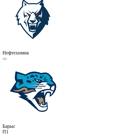
Нефтехимик
-:-
Барыс
П1