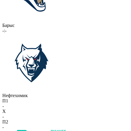
Барыс
-:-
Нефтехимик
П1
-
X
-
П2
-