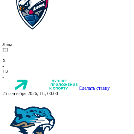
Лада
П1
-
X
-
П2
-
Сделать ставку
25 сентября 2026, Пт, 00:00