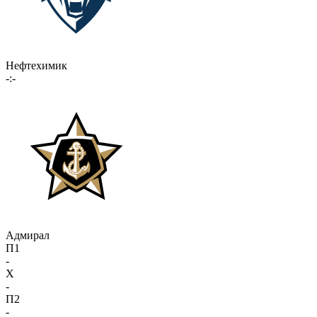
Нефтехимик
-:-
Адмирал
П1
-
X
-
П2
-