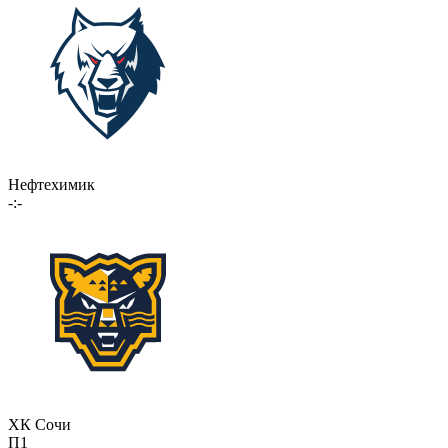
Нефтехимик
-:-
ХК Сочи
П1