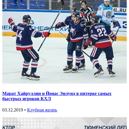
Марат Хайруллин и Йонас Энлунд в пятерке самых
быстрых игроков КХЛ
03.12.2019 •
Клубная жизнь