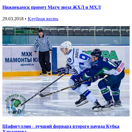
Нижнекамск примет Матч звезд ЖХЛ и МХЛ
29.03.2018 •
Клубная жизнь
Шафигуллин - лучший форвард второго раунда Кубка
Харламова