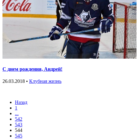
С днем рождения, Андрей!
26.03.2018 •
Клубная жизнь
Назад
1
...
542
543
544
545