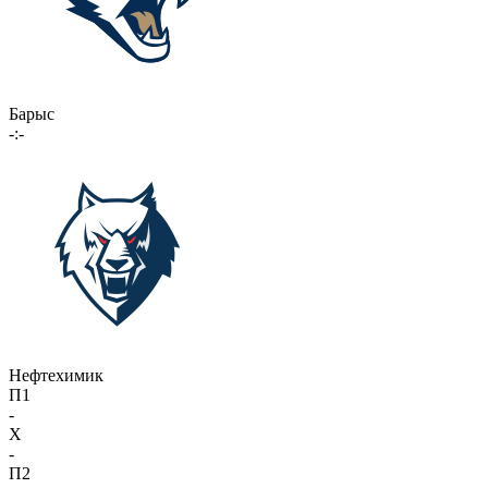
Барыс
-:-
Нефтехимик
П1
-
X
-
П2