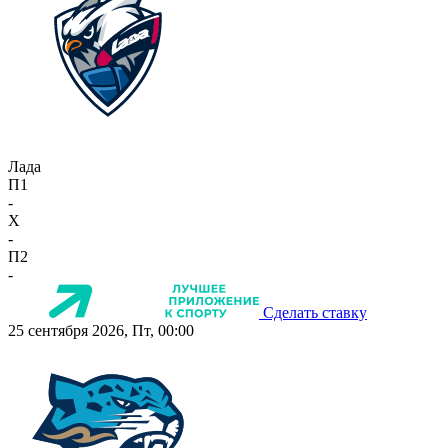
Лада
П1
-
X
-
П2
-
Сделать ставку
25 сентября 2026, Пт, 00:00