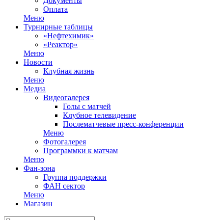
Документы
Оплата
Меню
Турнирные таблицы
«Нефтехимик»
«Реактор»
Меню
Новости
Клубная жизнь
Меню
Медиа
Видеогалерея
Голы с матчей
Клубное телевидение
Послематчевые пресс-конференции
Меню
Фотогалерея
Программки к матчам
Меню
Фан-зона
Группа поддержки
ФАН сектор
Меню
Магазин