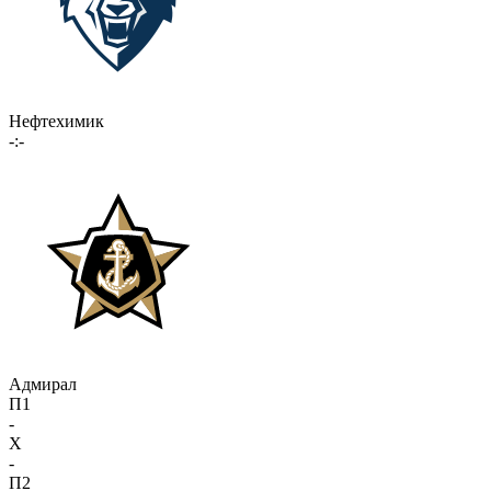
Нефтехимик
-:-
Адмирал
П1
-
X
-
П2