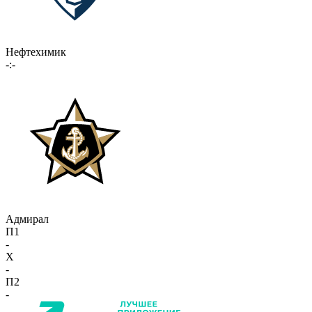
Нефтехимик
-:-
Адмирал
П1
-
X
-
П2
-