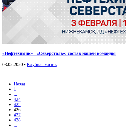
«Нефтехимик» - «Северсталь»: состав нашей команды
03.02.2020 •
Клубная жизнь
Назад
1
...
424
425
426
427
428
...