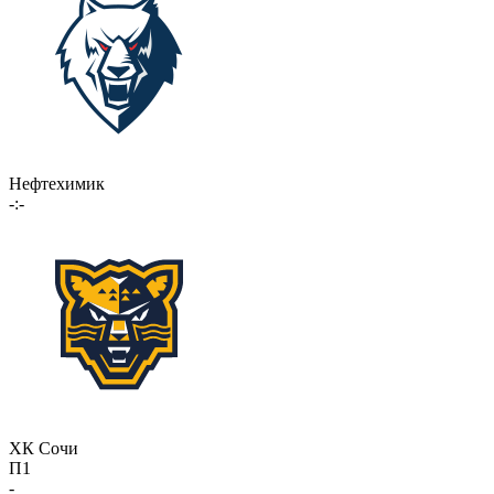
Нефтехимик
-:-
ХК Сочи
П1
-