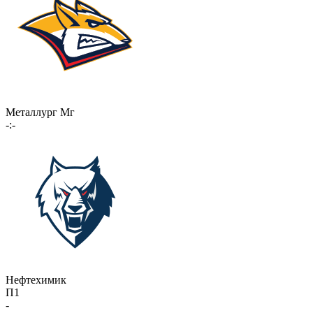
Металлург Мг
-:-
Нефтехимик
П1
-