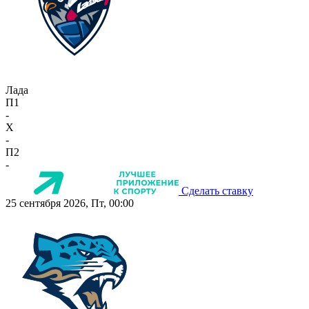
Лада
П1
-
X
-
П2
-
Сделать ставку
25 сентября 2026, Пт, 00:00