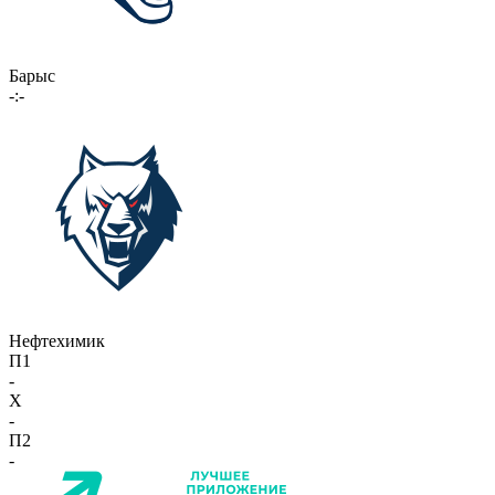
Барыс
-:-
Нефтехимик
П1
-
X
-
П2
-