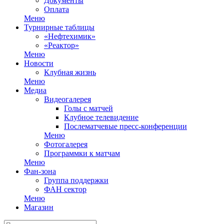
Документы
Оплата
Меню
Турнирные таблицы
«Нефтехимик»
«Реактор»
Меню
Новости
Клубная жизнь
Меню
Медиа
Видеогалерея
Голы с матчей
Клубное телевидение
Послематчевые пресс-конференции
Меню
Фотогалерея
Программки к матчам
Меню
Фан-зона
Группа поддержки
ФАН сектор
Меню
Магазин