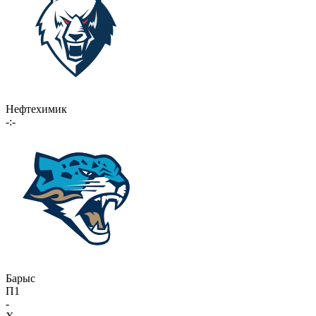
Нефтехимик
-:-
Барыс
П1
-