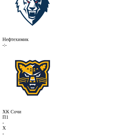
Нефтехимик
-:-
ХК Сочи
П1
-
X
-