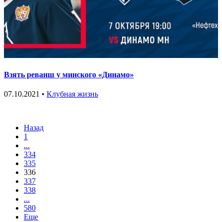
Взять реванш у минского «Динамо»
07.10.2021 •
Клубная жизнь
Назад
1
...
334
335
336
337
338
...
580
Еще