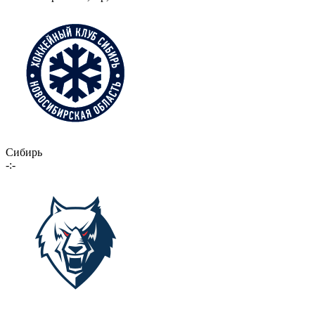
Сибирь
-:-