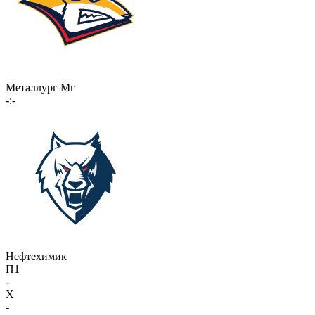
Металлург Мг
-:-
Нефтехимик
П1
-
X
-