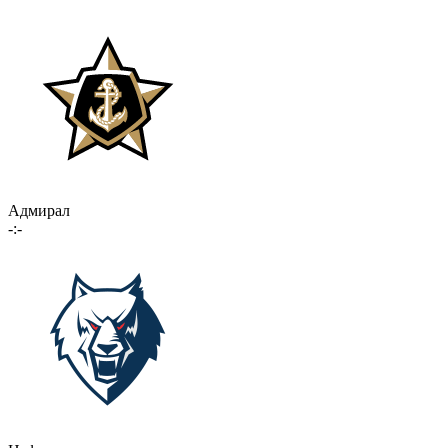
Адмирал
-:-