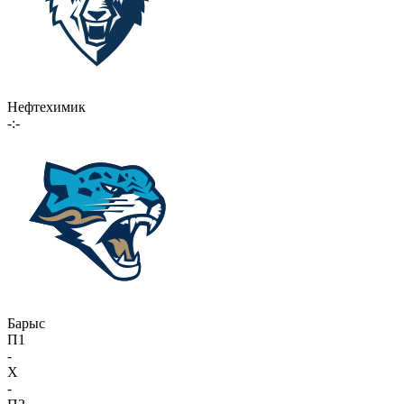
Нефтехимик
-:-
Барыс
П1
-
X
-