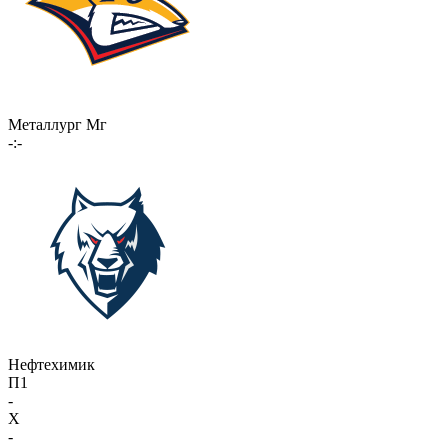
Металлург Мг
-:-
Нефтехимик
П1
-
X
-