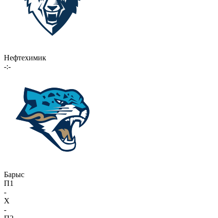
Нефтехимик
-:-
Барыс
П1
-
X
-