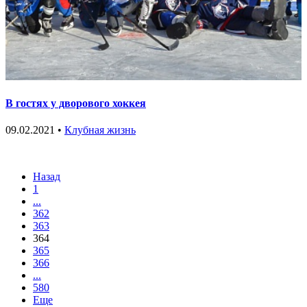
В гостях у дворового хоккея
09.02.2021 •
Клубная жизнь
Назад
1
...
362
363
364
365
366
...
580
Еще