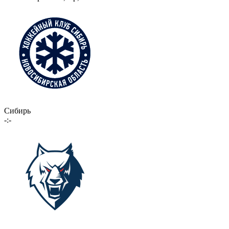
Сибирь
-:-