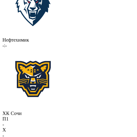
Нефтехимик
-:-
ХК Сочи
П1
-
X
-