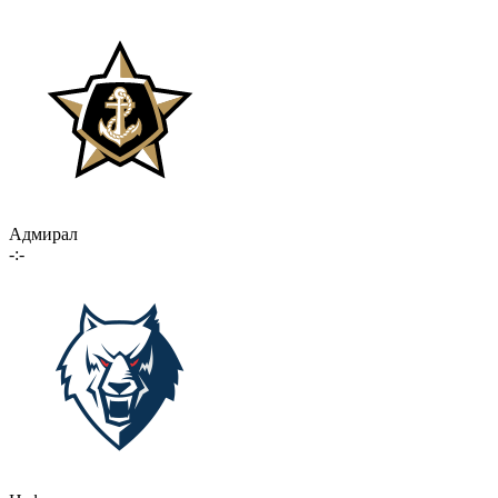
Адмирал
-:-