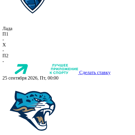
Лада
П1
-
X
-
П2
-
Сделать ставку
25 сентября 2026, Пт, 00:00