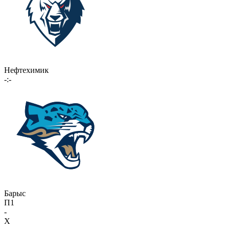
Нефтехимик
-:-
Барыс
П1
-
X