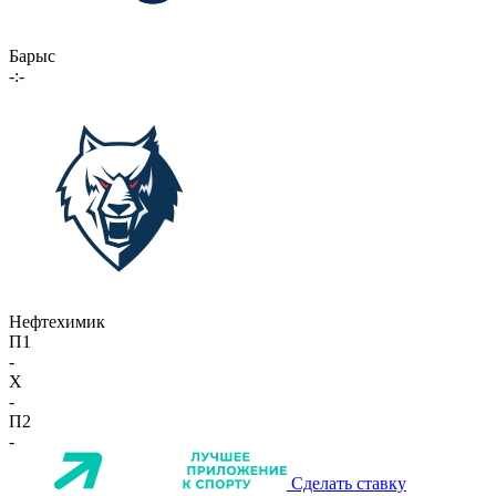
Барыс
-:-
Нефтехимик
П1
-
X
-
П2
-
Сделать ставку