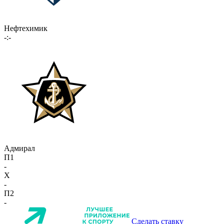
Нефтехимик
-:-
Адмирал
П1
-
X
-
П2
-
Сделать ставку