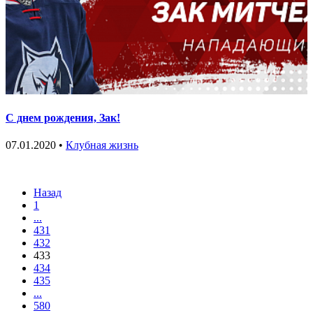
С днем рождения, Зак!
07.01.2020 •
Клубная жизнь
Назад
1
...
431
432
433
434
435
...
580