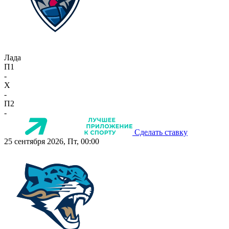
Лада
П1
-
X
-
П2
-
Сделать ставку
25 сентября 2026, Пт, 00:00