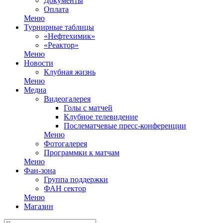
Документы
Оплата
Меню
Турнирные таблицы
«Нефтехимик»
«Реактор»
Меню
Новости
Клубная жизнь
Меню
Медиа
Видеогалерея
Голы с матчей
Клубное телевидение
Послематчевые пресс-конференции
Меню
Фотогалерея
Программки к матчам
Меню
Фан-зона
Группа поддержки
ФАН сектор
Меню
Магазин