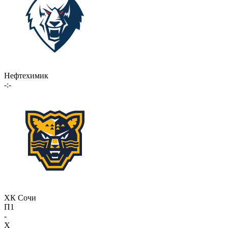
Нефтехимик
-:-
ХК Сочи
П1
-
X