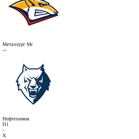
Металлург Мг
-:-
Нефтехимик
П1
-
X