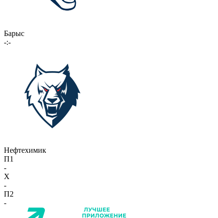
Барыс
-:-
Нефтехимик
П1
-
X
-
П2
-