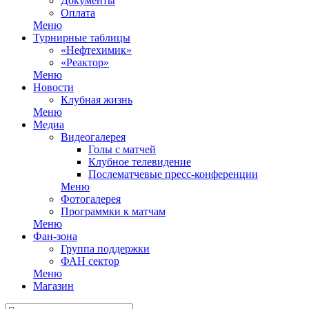
Документы
Оплата
Меню
Турнирные таблицы
«Нефтехимик»
«Реактор»
Меню
Новости
Клубная жизнь
Меню
Медиа
Видеогалерея
Голы с матчей
Клубное телевидение
Послематчевые пресс-конференции
Меню
Фотогалерея
Программки к матчам
Меню
Фан-зона
Группа поддержки
ФАН сектор
Меню
Магазин