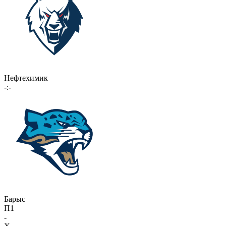
Нефтехимик
-:-
Барыс
П1
-