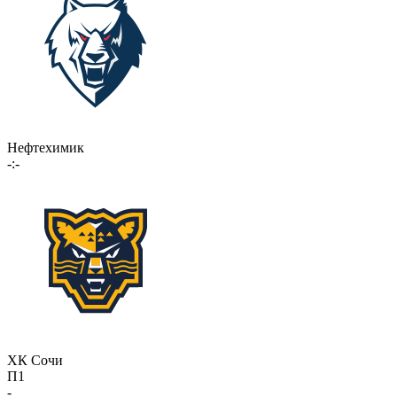
Нефтехимик
-:-
ХК Сочи
П1
-