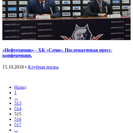
«Нефтехимик» - ХК «Сочи». Послематчевая пресс-
конференция.
15.10.2018 •
Клубная жизнь
Назад
1
...
513
514
515
516
517
...