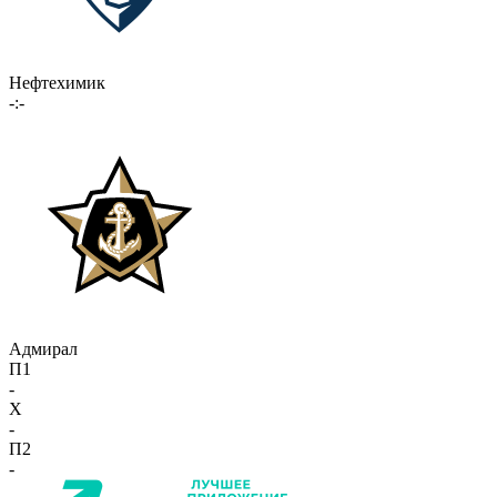
Нефтехимик
-:-
Адмирал
П1
-
X
-
П2
-