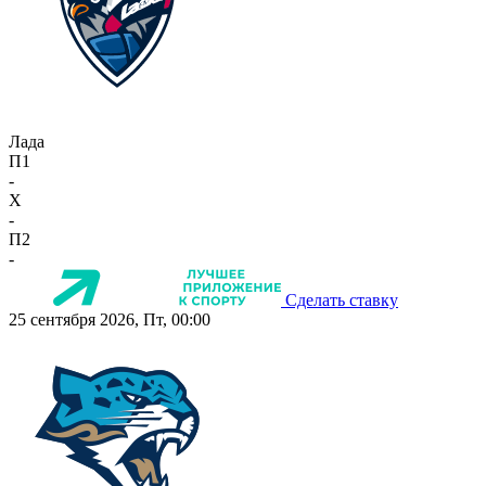
Лада
П1
-
X
-
П2
-
Сделать ставку
25 сентября 2026, Пт, 00:00