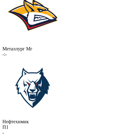
Металлург Мг
-:-
Нефтехимик
П1
-