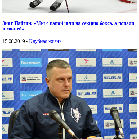
Зият Пайгин: «Мы с папой шли на секцию бокса, а попали
в хоккей»
15.08.2019 •
Клубная жизнь