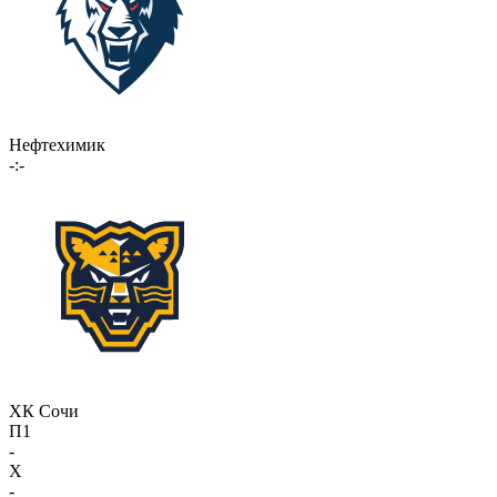
Нефтехимик
-:-
ХК Сочи
П1
-
X
-