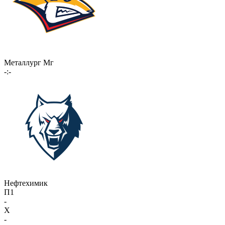
Металлург Мг
-:-
Нефтехимик
П1
-
X
-