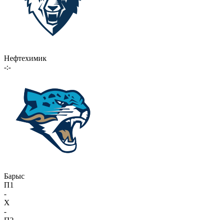
Нефтехимик
-:-
Барыс
П1
-
X
-