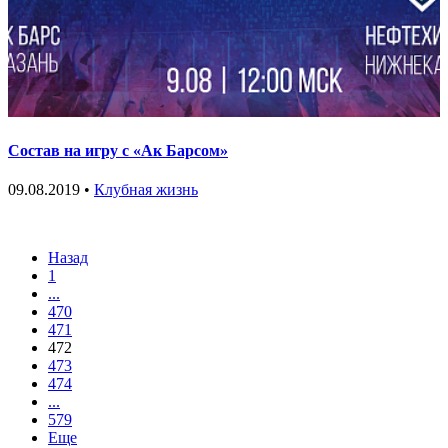
Состав на игру с «Ак Барсом»
09.08.2019 •
Клубная жизнь
Назад
1
...
470
471
472
473
474
...
579
Еще