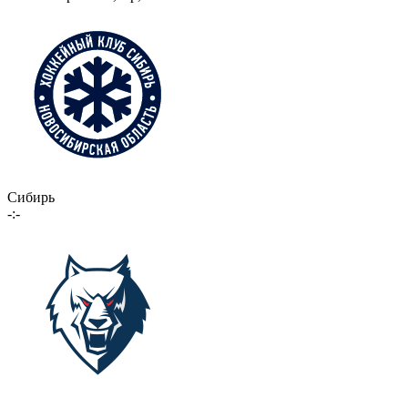
Сибирь
-:-