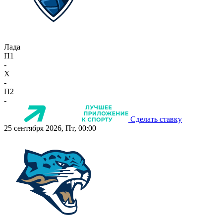
Лада
П1
-
X
-
П2
-
Сделать ставку
25 сентября 2026, Пт, 00:00