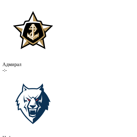
Адмирал
-:-