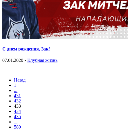
С днем рождения, Зак!
07.01.2020 •
Клубная жизнь
Назад
1
...
431
432
433
434
435
...
580