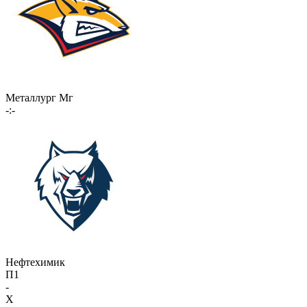
Металлург Мг
-:-
Нефтехимик
П1
-
X