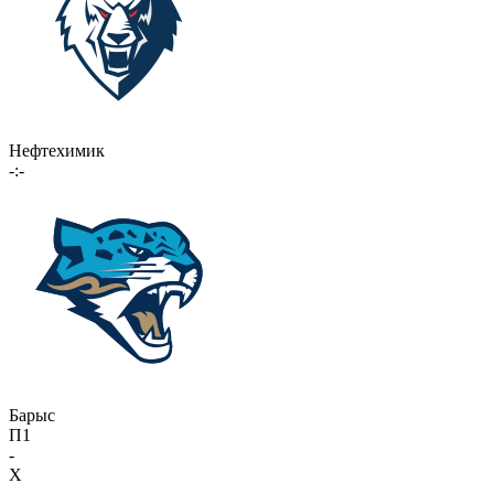
Нефтехимик
-:-
Барыс
П1
-
X