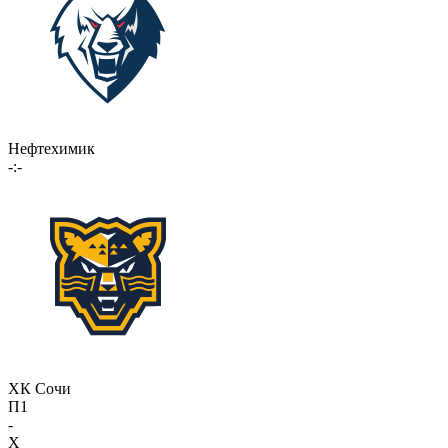
Нефтехимик
-:-
ХК Сочи
П1
-
X