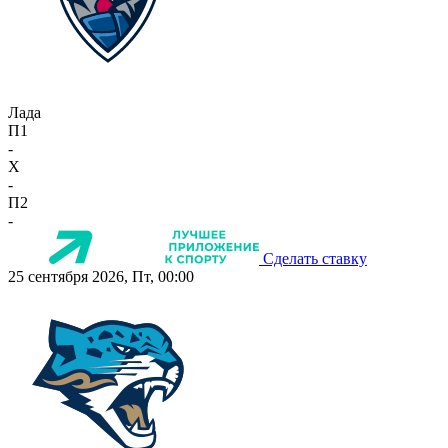
Лада
П1
-
X
-
П2
-
Сделать ставку
25 сентября 2026, Пт, 00:00