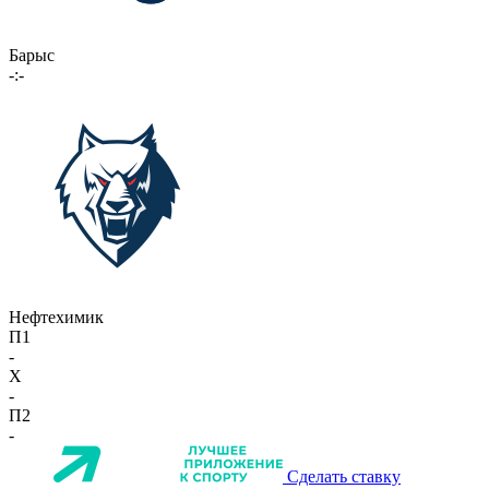
Барыс
-:-
Нефтехимик
П1
-
X
-
П2
-
Сделать ставку