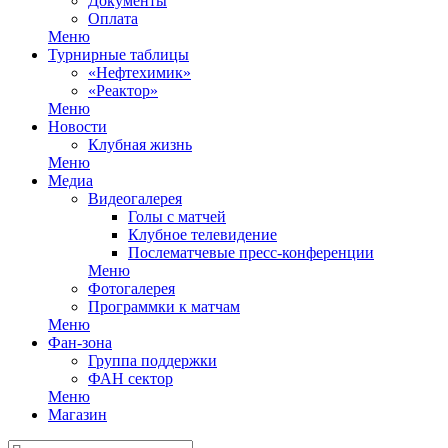
Документы
Оплата
Меню
Турнирные таблицы
«Нефтехимик»
«Реактор»
Меню
Новости
Клубная жизнь
Меню
Медиа
Видеогалерея
Голы с матчей
Клубное телевидение
Послематчевые пресс-конференции
Меню
Фотогалерея
Программки к матчам
Меню
Фан-зона
Группа поддержки
ФАН сектор
Меню
Магазин