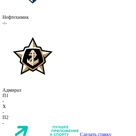
Нефтехимик
-:-
Адмирал
П1
-
X
-
П2
-
Сделать ставку