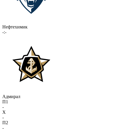
Нефтехимик
-:-
Адмирал
П1
-
X
-
П2
-