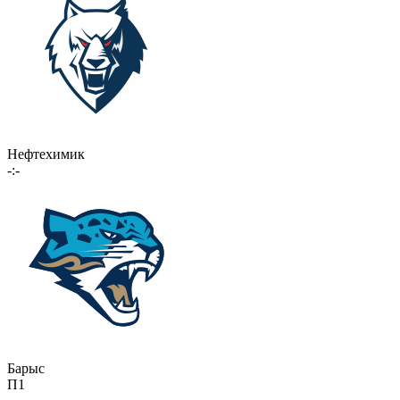
Нефтехимик
-:-
Барыс
П1