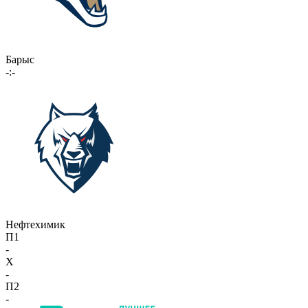
Барыс
-:-
Нефтехимик
П1
-
X
-
П2
-