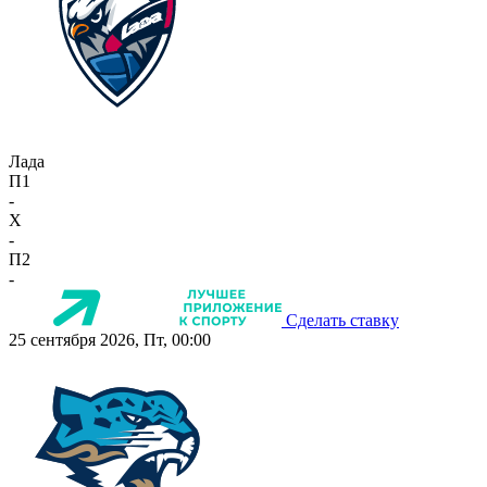
Лада
П1
-
X
-
П2
-
Сделать ставку
25 сентября 2026, Пт, 00:00