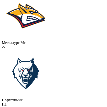
Металлург Мг
-:-
Нефтехимик
П1