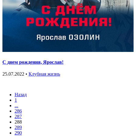
С днем рождения, Ярослав!
25.07.2022 •
Клубная жизнь
Назад
1
...
286
287
288
289
290