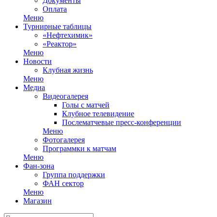
Документы
Оплата
Меню
Турнирные таблицы
«Нефтехимик»
«Реактор»
Меню
Новости
Клубная жизнь
Меню
Медиа
Видеогалерея
Голы с матчей
Клубное телевидение
Послематчевые пресс-конференции
Меню
Фотогалерея
Программки к матчам
Меню
Фан-зона
Группа поддержки
ФАН сектор
Меню
Магазин