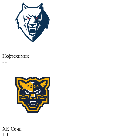
Нефтехимик
-:-
ХК Сочи
П1