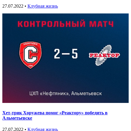
27.07.2022 •
Клубная жизнь
Хет-трик Хоружева помог «Реактору» победить в
Альметьевске
27.07.2022 •
Клубная жизнь