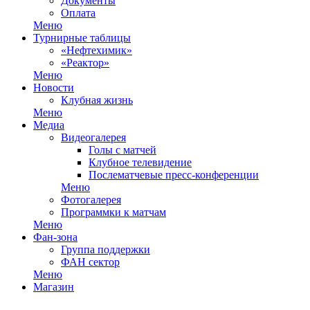
Документы
Оплата
Меню
Турнирные таблицы
«Нефтехимик»
«Реактор»
Меню
Новости
Клубная жизнь
Меню
Медиа
Видеогалерея
Голы с матчей
Клубное телевидение
Послематчевые пресс-конференции
Меню
Фотогалерея
Программки к матчам
Меню
Фан-зона
Группа поддержки
ФАН сектор
Меню
Магазин