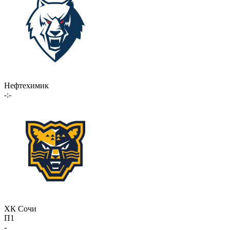
Нефтехимик
-:-
ХК Сочи
П1
-