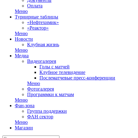
Документы
Оплата
Меню
Турнирные таблицы
«Нефтехимик»
«Реактор»
Меню
Новости
Клубная жизнь
Меню
Медиа
Видеогалерея
Голы с матчей
Клубное телевидение
Послематчевые пресс-конференции
Меню
Фотогалерея
Программки к матчам
Меню
Фан-зона
Группа поддержки
ФАН сектор
Меню
Магазин