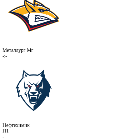
Металлург Мг
-:-
Нефтехимик
П1
-