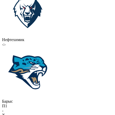
Нефтехимик
-:-
Барыс
П1
-