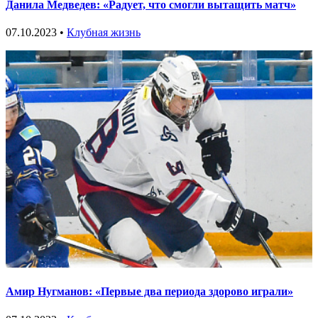
Данила Медведев: «Радует, что смогли вытащить матч»
07.10.2023 •
Клубная жизнь
Амир Нугманов: «Первые два периода здорово играли»