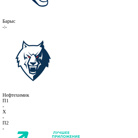
Барыс
-:-
Нефтехимик
П1
-
X
-
П2
-