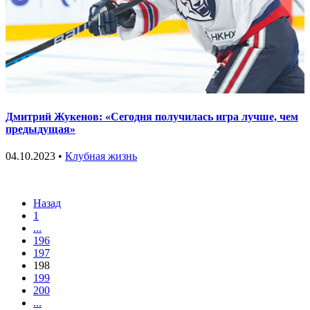
Дмитрий Жукенов: «Сегодня получилась игра лучше, чем
предыдущая»
04.10.2023 •
Клубная жизнь
Назад
1
...
196
197
198
199
200
...