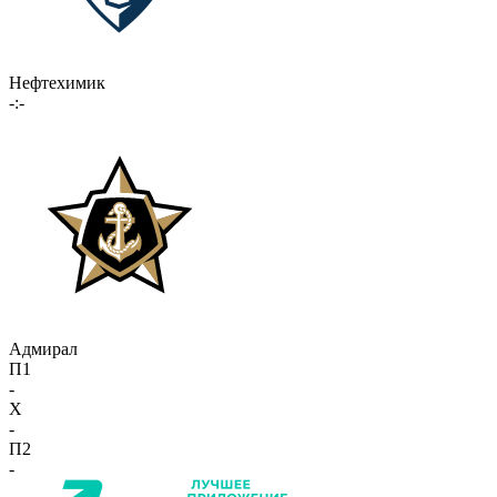
Нефтехимик
-:-
Адмирал
П1
-
X
-
П2
-