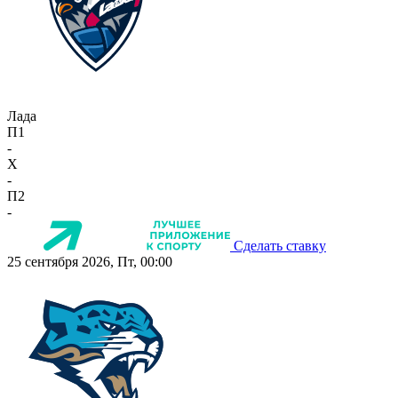
Лада
П1
-
X
-
П2
-
Сделать ставку
25 сентября 2026, Пт, 00:00