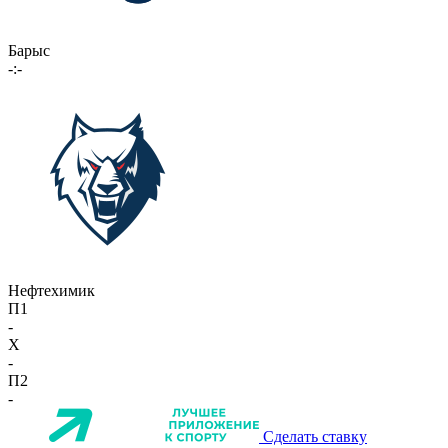
Барыс
-:-
Нефтехимик
П1
-
X
-
П2
-
Сделать ставку