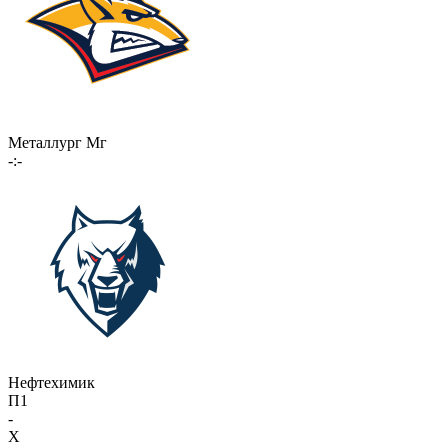
Металлург Мг
-:-
Нефтехимик
П1
-
X