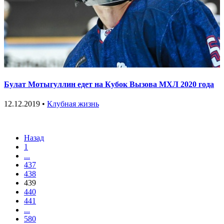
Булат Мотыгуллин едет на Кубок Вызова МХЛ 2020 года
12.12.2019 •
Клубная жизнь
Назад
1
...
437
438
439
440
441
...
580