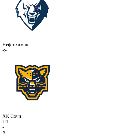
Нефтехимик
-:-
ХК Сочи
П1
-
X