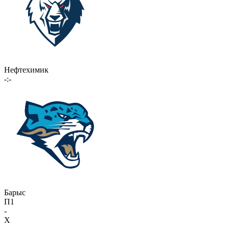
Нефтехимик
-:-
Барыс
П1
-
X