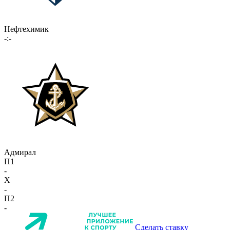
Нефтехимик
-:-
Адмирал
П1
-
X
-
П2
-
Сделать ставку