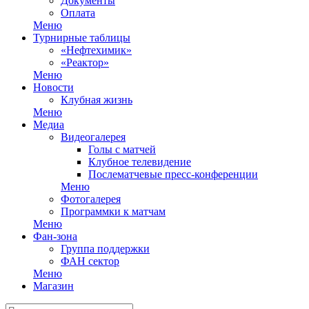
Документы
Оплата
Меню
Турнирные таблицы
«Нефтехимик»
«Реактор»
Меню
Новости
Клубная жизнь
Меню
Медиа
Видеогалерея
Голы с матчей
Клубное телевидение
Послематчевые пресс-конференции
Меню
Фотогалерея
Программки к матчам
Меню
Фан-зона
Группа поддержки
ФАН сектор
Меню
Магазин