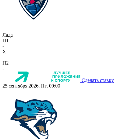
Лада
П1
-
X
-
П2
-
Сделать ставку
25 сентября 2026, Пт, 00:00