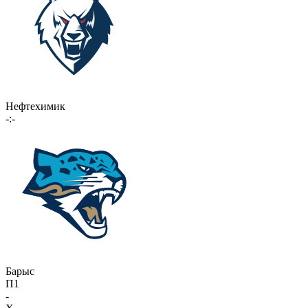
Нефтехимик
-:-
Барыс
П1
-