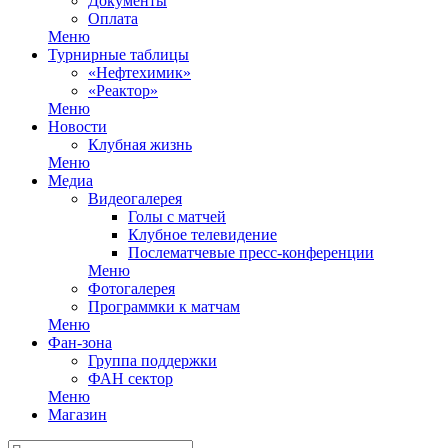
Документы
Оплата
Меню
Турнирные таблицы
«Нефтехимик»
«Реактор»
Меню
Новости
Клубная жизнь
Меню
Медиа
Видеогалерея
Голы с матчей
Клубное телевидение
Послематчевые пресс-конференции
Меню
Фотогалерея
Программки к матчам
Меню
Фан-зона
Группа поддержки
ФАН сектор
Меню
Магазин