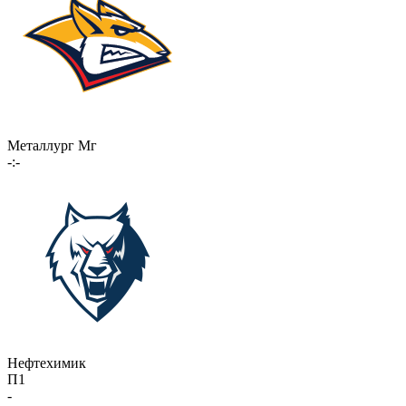
Металлург Мг
-:-
Нефтехимик
П1
-