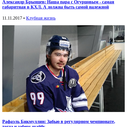
Александр Брынцев: Наша пара с Огурцовым - самая
габаритная в КХЛ. А должна быть самой надежной
11.11.2017 •
Клубная жизнь
Рафаэль Бикмуллин: Забью в регулярном чемпионате,
тогда и заберу шайбу