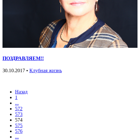
ПОЗДРАВЛЯЕМ!!
30.10.2017 •
Клубная жизнь
Назад
1
...
572
573
574
575
576
...