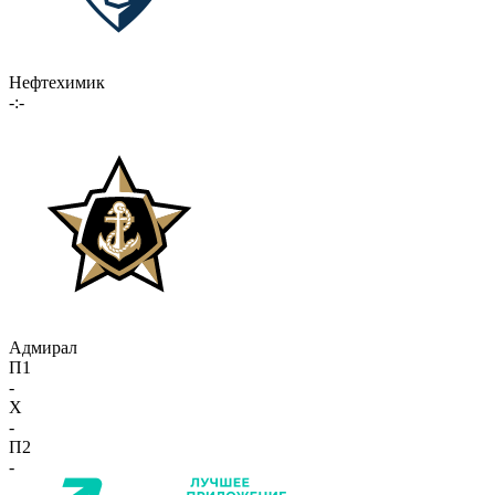
Нефтехимик
-:-
Адмирал
П1
-
X
-
П2
-