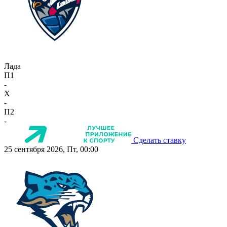
Лада
П1
-
X
-
П2
-
Сделать ставку
25 сентября 2026, Пт, 00:00