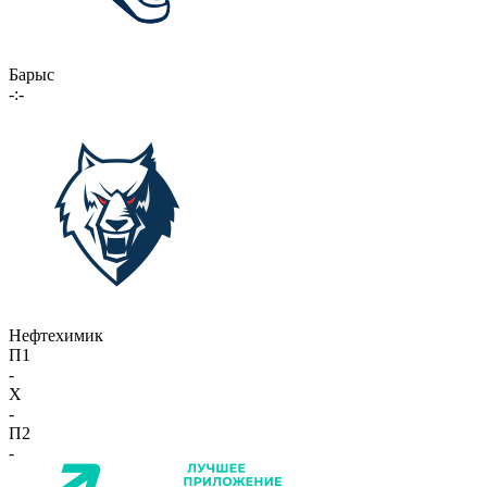
Барыс
-:-
Нефтехимик
П1
-
X
-
П2
-