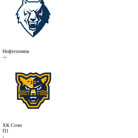
Нефтехимик
-:-
ХК Сочи
П1
-