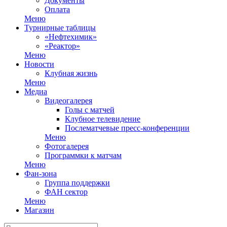
Документы
Оплата
Меню
Турнирные таблицы
«Нефтехимик»
«Реактор»
Меню
Новости
Клубная жизнь
Меню
Медиа
Видеогалерея
Голы с матчей
Клубное телевидение
Послематчевые пресс-конференции
Меню
Фотогалерея
Программки к матчам
Меню
Фан-зона
Группа поддержки
ФАН сектор
Меню
Магазин