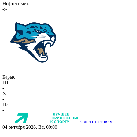
Нефтехимик
-:-
Барыс
П1
-
X
-
П2
-
Сделать ставку
04 октября 2026, Вс, 00:00