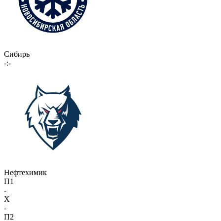
Сибирь
-:-
Нефтехимик
П1
-
X
-
П2