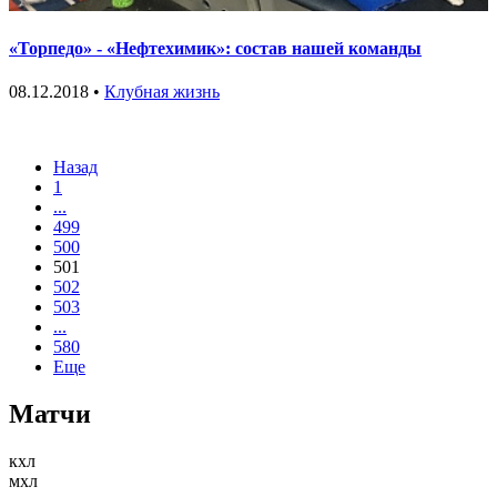
«Торпедо» - «Нефтехимик»: состав нашей команды
08.12.2018 •
Клубная жизнь
Назад
1
...
499
500
501
502
503
...
580
Еще
Матчи
кхл
мхл