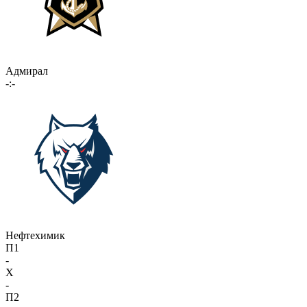
Адмирал
-:-
Нефтехимик
П1
-
X
-
П2