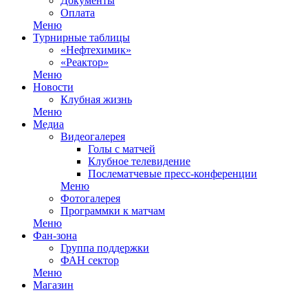
Документы
Оплата
Меню
Турнирные таблицы
«Нефтехимик»
«Реактор»
Меню
Новости
Клубная жизнь
Меню
Медиа
Видеогалерея
Голы с матчей
Клубное телевидение
Послематчевые пресс-конференции
Меню
Фотогалерея
Программки к матчам
Меню
Фан-зона
Группа поддержки
ФАН сектор
Меню
Магазин