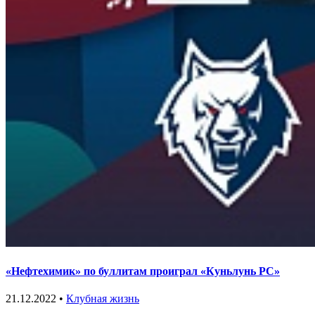
«Нефтехимик» по буллитам проиграл «Куньлунь РС»
21.12.2022 •
Клубная жизнь