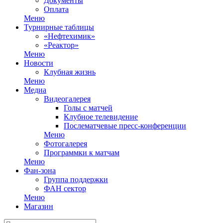
Документы
Оплата
Меню
Турнирные таблицы
«Нефтехимик»
«Реактор»
Меню
Новости
Клубная жизнь
Меню
Медиа
Видеогалерея
Голы с матчей
Клубное телевидение
Послематчевые пресс-конференции
Меню
Фотогалерея
Программки к матчам
Меню
Фан-зона
Группа поддержки
ФАН сектор
Меню
Магазин