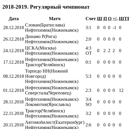
2018-2019. Регулярный чемпионат
Дата
Матч
Счет
Ш
П
О
+/-
ШТ
Слован
(Братислава)
28.12.2018
3:1
0
0
0
-1
0
Нефтехимик
(Нижнекамск)
Динамо Р
(Рига)
26.12.2018
2:0
0
0
0
0
0
Нефтехимик
(Нижнекамск)
ЦСКА
(Москва)
4:3
24.12.2018
0
2
2
2
0
Нефтехимик
(Нижнекамск)
OT
Нефтехимик
(Нижнекамск)
17.12.2018
0:1
0
0
0
0
0
Трактор
(Челябинск)
Торпедо HH
(Нижний
08.12.2018
Новгород)
5:3
0
0
0
0
0
Нефтехимик
(Нижнекамск)
Нефтехимик
(Нижнекамск)
01.12.2018
2:3
0
0
0
0
12
Северсталь
(Череповец)
Нефтехимик
(Нижнекамск)
3:4
28.11.2018
0
0
0
0
0
Локомотив
(Ярославль)
SO
Трактор
(Челябинск)
22.11.2018
3:2
0
0
0
0
0
Нефтехимик
(Нижнекамск)
Автомобилист
(Екатеринбург)
20.11.2018
2:6
0
0
0
0
0
Нефтехимик
(Нижнекамск)