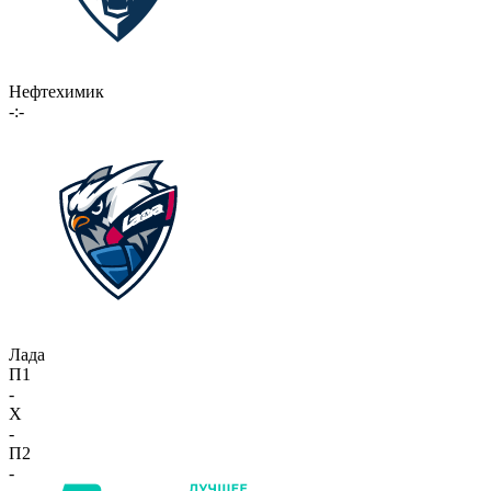
Нефтехимик
-:-
Лада
П1
-
X
-
П2
-