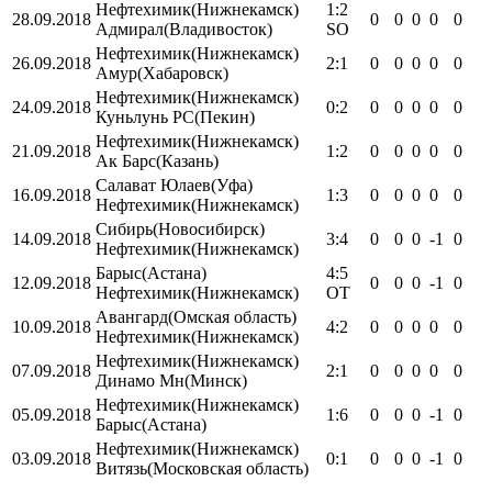
Нефтехимик
(Нижнекамск)
1:2
28.09.2018
0
0
0
0
0
Адмирал
(Владивосток)
SO
Нефтехимик
(Нижнекамск)
26.09.2018
2:1
0
0
0
0
0
Амур
(Хабаровск)
Нефтехимик
(Нижнекамск)
24.09.2018
0:2
0
0
0
0
0
Куньлунь РС
(Пекин)
Нефтехимик
(Нижнекамск)
21.09.2018
1:2
0
0
0
0
0
Ак Барс
(Казань)
Салават Юлаев
(Уфа)
16.09.2018
1:3
0
0
0
0
0
Нефтехимик
(Нижнекамск)
Сибирь
(Новосибирск)
14.09.2018
3:4
0
0
0
-1
0
Нефтехимик
(Нижнекамск)
Барыс
(Астана)
4:5
12.09.2018
0
0
0
-1
0
Нефтехимик
(Нижнекамск)
OT
Авангард
(Омская область)
10.09.2018
4:2
0
0
0
0
0
Нефтехимик
(Нижнекамск)
Нефтехимик
(Нижнекамск)
07.09.2018
2:1
0
0
0
0
0
Динамо Мн
(Минск)
Нефтехимик
(Нижнекамск)
05.09.2018
1:6
0
0
0
-1
0
Барыс
(Астана)
Нефтехимик
(Нижнекамск)
03.09.2018
0:1
0
0
0
-1
0
Витязь
(Московская область)