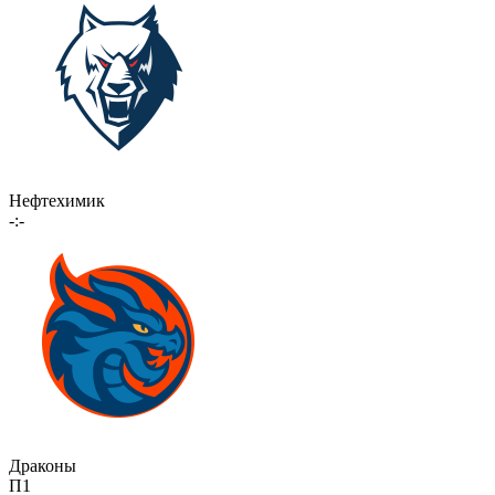
Нефтехимик
-:-
Драконы
П1