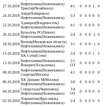
Нефтехимик
(Нижнекамск)
27.10.2018
4:1
0
0
0
1
0
Трактор
(Челябинск)
Амур
(Хабаровск)
24.10.2018
5:3
0
0
0
0
0
Нефтехимик
(Нижнекамск)
Адмирал
(Владивосток)
22.10.2018
4:1
0
0
0
0
0
Нефтехимик
(Нижнекамск)
Куньлунь РС
(Пекин)
20.10.2018
2:4
0
0
0
-1
0
Нефтехимик
(Нижнекамск)
Витязь
(Московская область)
18.10.2018
3:1
0
0
0
-1
0
Нефтехимик
(Нижнекамск)
Нефтехимик
(Нижнекамск)
15.10.2018
2:4
0
0
0
1
2
ХК Сочи
(Сочи)
Нефтехимик
(Нижнекамск)
2:1
13.10.2018
0
0
0
0
0
Йокерит
(Хельсинки)
OT
Нефтехимик
(Нижнекамск)
09.10.2018
4:1
0
0
0
0
0
Спартак
(Москва)
ХК Динамо М
(Москва)
06.10.2018
3:0
0
0
0
0
0
Нефтехимик
(Нижнекамск)
Северсталь
(Череповец)
3:4
04.10.2018
0
0
0
0
0
Нефтехимик
(Нижнекамск)
OT
Локомотив
(Ярославль)
02.10.2018
2:4
0
0
0
0
0
Нефтехимик
(Нижнекамск)