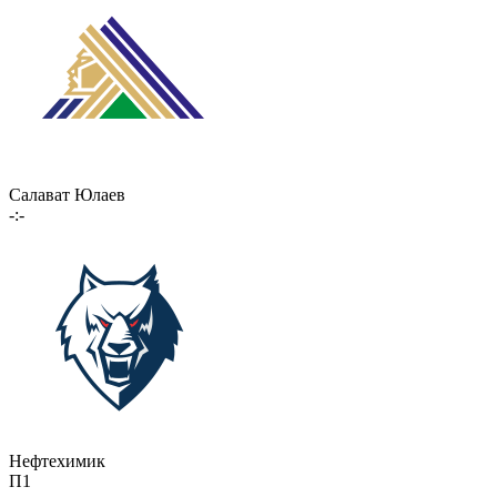
Салават Юлаев
-:-
Нефтехимик
П1