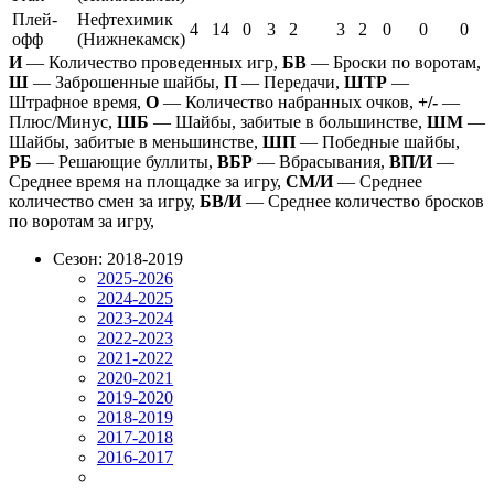
Плей-
Нефтехимик
4
14
0
3
2
3
2
0
0
0
офф
(Нижнекамск)
И
— Количество проведенных игр,
БВ
— Броски по воротам,
Ш
— Заброшенные шайбы,
П
— Передачи,
ШТР
—
Штрафное время,
О
— Количество набранных очков,
+/-
—
Плюс/Минус,
ШБ
— Шайбы, забитые в большинстве,
ШМ
—
Шайбы, забитые в меньшинстве,
ШП
— Победные шайбы,
РБ
— Решающие буллиты,
ВБР
— Вбрасывания,
ВП/И
—
Среднее время на площадке за игру,
СМ/И
— Среднее
количество смен за игру,
БВ/И
— Среднее количество бросков
по воротам за игру,
Сезон: 2018-2019
2025-2026
2024-2025
2023-2024
2022-2023
2021-2022
2020-2021
2019-2020
2018-2019
2017-2018
2016-2017