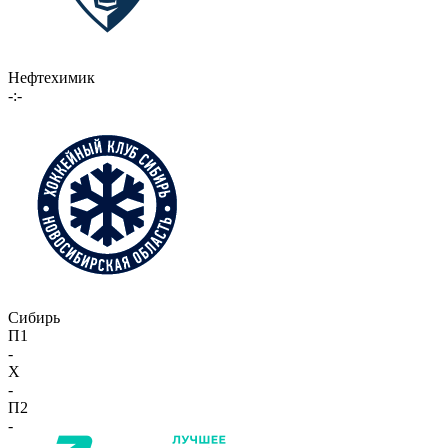
Нефтехимик
-:-
Сибирь
П1
-
X
-
П2
-