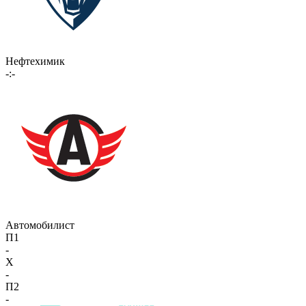
Нефтехимик
-:-
Автомобилист
П1
-
X
-
П2
-