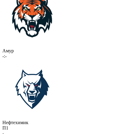
Амур
-:-
Нефтехимик
П1
-