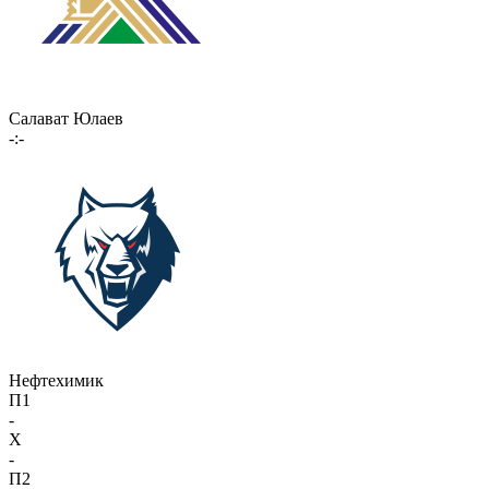
Салават Юлаев
-:-
Нефтехимик
П1
-
X
-
П2