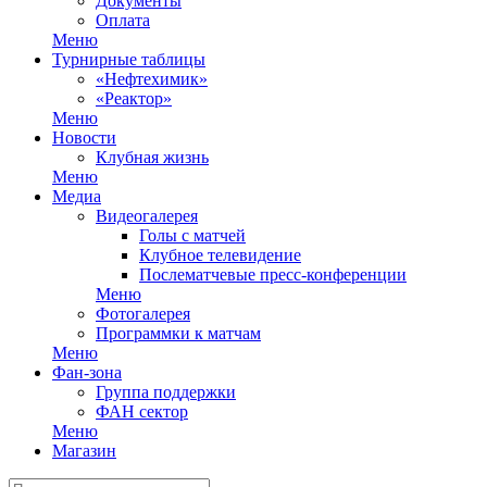
Документы
Оплата
Меню
Турнирные таблицы
«Нефтехимик»
«Реактор»
Меню
Новости
Клубная жизнь
Меню
Медиа
Видеогалерея
Голы с матчей
Клубное телевидение
Послематчевые пресс-конференции
Меню
Фотогалерея
Программки к матчам
Меню
Фан-зона
Группа поддержки
ФАН сектор
Меню
Магазин