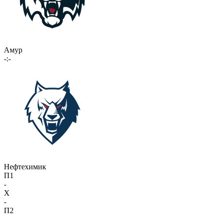
Амур
-:-
Нефтехимик
П1
-
X
-
П2