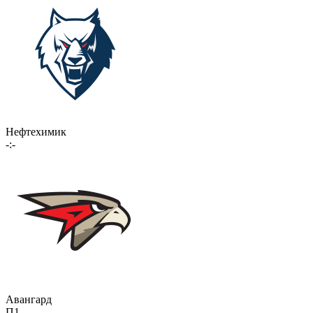
Нефтехимик
-:-
Авангард
П1