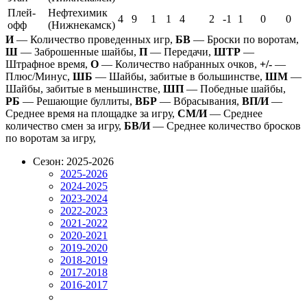
Плей-
Нефтехимик
4
9
1
1
4
2
-1
1
0
0
офф
(Нижнекамск)
И
— Количество проведенных игр,
БВ
— Броски по воротам,
Ш
— Заброшенные шайбы,
П
— Передачи,
ШТР
—
Штрафное время,
О
— Количество набранных очков,
+/-
—
Плюс/Минус,
ШБ
— Шайбы, забитые в большинстве,
ШМ
—
Шайбы, забитые в меньшинстве,
ШП
— Победные шайбы,
РБ
— Решающие буллиты,
ВБР
— Вбрасывания,
ВП/И
—
Среднее время на площадке за игру,
СМ/И
— Среднее
количество смен за игру,
БВ/И
— Среднее количество бросков
по воротам за игру,
Сезон: 2025-2026
2025-2026
2024-2025
2023-2024
2022-2023
2021-2022
2020-2021
2019-2020
2018-2019
2017-2018
2016-2017