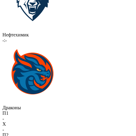
Нефтехимик
-:-
Драконы
П1
-
X
-
П2