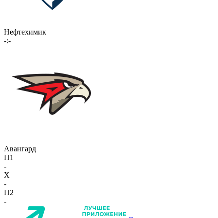
Нефтехимик
-:-
Авангард
П1
-
X
-
П2
-