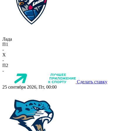
Лада
П1
-
X
-
П2
-
Сделать ставку
25 сентября 2026, Пт, 00:00