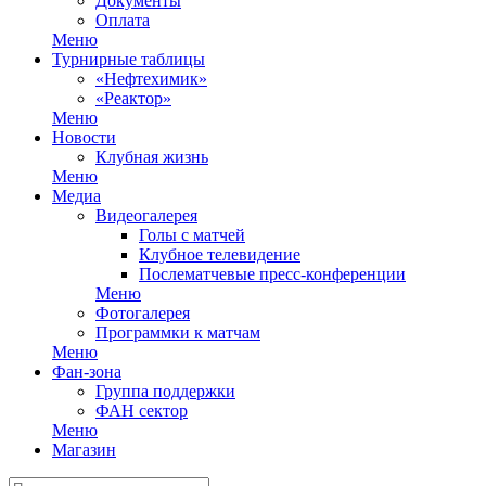
Документы
Оплата
Меню
Турнирные таблицы
«Нефтехимик»
«Реактор»
Меню
Новости
Клубная жизнь
Меню
Медиа
Видеогалерея
Голы с матчей
Клубное телевидение
Послематчевые пресс-конференции
Меню
Фотогалерея
Программки к матчам
Меню
Фан-зона
Группа поддержки
ФАН сектор
Меню
Магазин