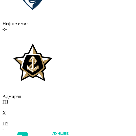
Нефтехимик
-:-
Адмирал
П1
-
X
-
П2
-