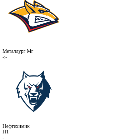
Металлург Мг
-:-
Нефтехимик
П1
-