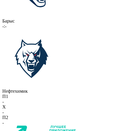
Барыс
-:-
Нефтехимик
П1
-
X
-
П2
-