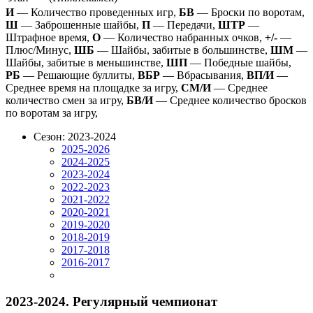
И
— Количество проведенных игр,
БВ
— Броски по воротам,
Ш
— Заброшенные шайбы,
П
— Передачи,
ШТР
—
Штрафное время,
О
— Количество набранных очков,
+/-
—
Плюс/Минус,
ШБ
— Шайбы, забитые в большинстве,
ШМ
—
Шайбы, забитые в меньшинстве,
ШП
— Победные шайбы,
РБ
— Решающие буллиты,
ВБР
— Вбрасывания,
ВП/И
—
Среднее время на площадке за игру,
СМ/И
— Среднее
количество смен за игру,
БВ/И
— Среднее количество бросков
по воротам за игру,
Сезон: 2023-2024
2025-2026
2024-2025
2023-2024
2022-2023
2021-2022
2020-2021
2019-2020
2018-2019
2017-2018
2016-2017
2023-2024. Регулярный чемпионат