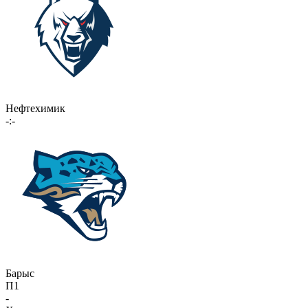
Нефтехимик
-:-
Барыс
П1
-