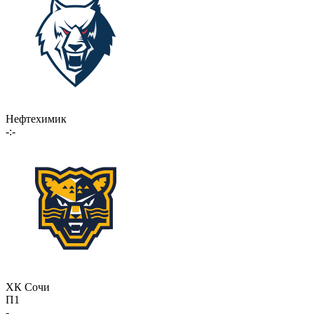
Нефтехимик
-:-
ХК Сочи
П1
-