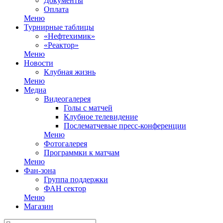
Документы
Оплата
Меню
Турнирные таблицы
«Нефтехимик»
«Реактор»
Меню
Новости
Клубная жизнь
Меню
Медиа
Видеогалерея
Голы с матчей
Клубное телевидение
Послематчевые пресс-конференции
Меню
Фотогалерея
Программки к матчам
Меню
Фан-зона
Группа поддержки
ФАН сектор
Меню
Магазин