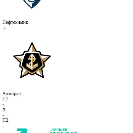
Нефтехимик
-:-
Адмирал
П1
-
X
-
П2
-