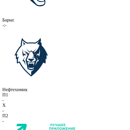
Барыс
-:-
Нефтехимик
П1
-
X
-
П2
-