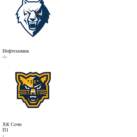
Нефтехимик
-:-
ХК Сочи
П1
-