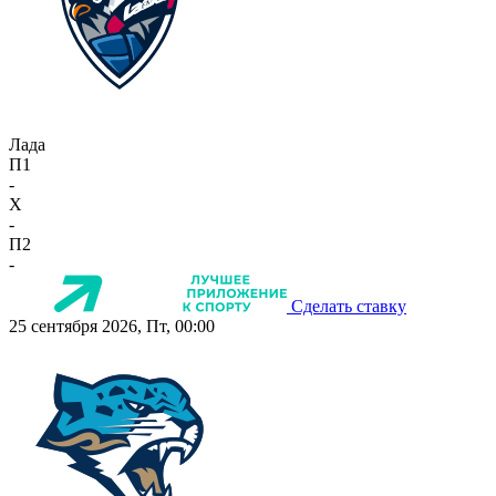
Лада
П1
-
X
-
П2
-
Сделать ставку
25 сентября 2026, Пт, 00:00