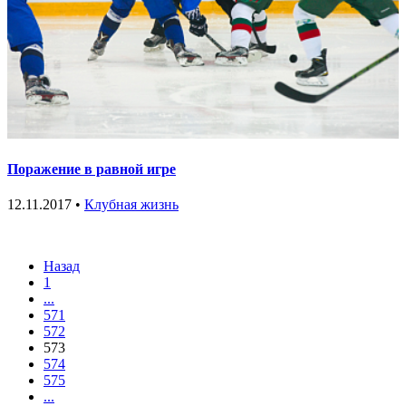
Поражение в равной игре
12.11.2017 •
Клубная жизнь
Назад
1
...
571
572
573
574
575
...