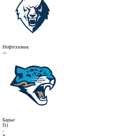
Нефтехимик
-:-
Барыс
П1
-