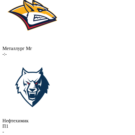
Металлург Мг
-:-
Нефтехимик
П1
-