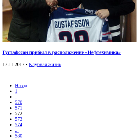
Густафссон прибыл в расположение «Нефтехимика»
17.11.2017 •
Клубная жизнь
Назад
1
...
570
571
572
573
574
...
580