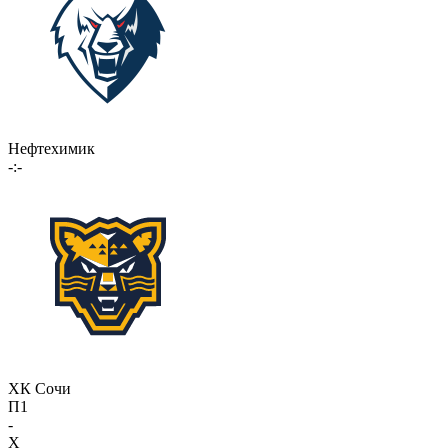
Нефтехимик
-:-
ХК Сочи
П1
-
X