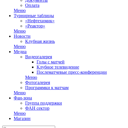
Документы
Оплата
Меню
Турнирные таблицы
«Нефтехимик»
«Реактор»
Меню
Новости
Клубная жизнь
Меню
Медиа
Видеогалерея
Голы с матчей
Клубное телевидение
Послематчевые пресс-конференции
Меню
Фотогалерея
Программки к матчам
Меню
Фан-зона
Группа поддержки
ФАН сектор
Меню
Магазин