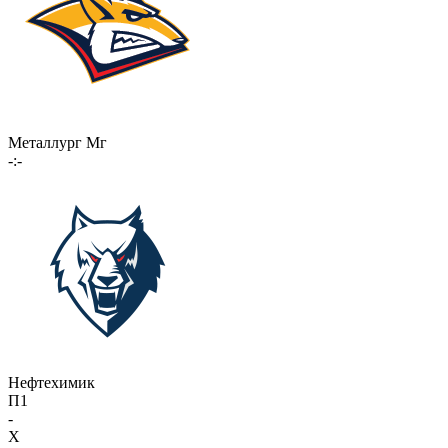
Металлург Мг
-:-
Нефтехимик
П1
-
X