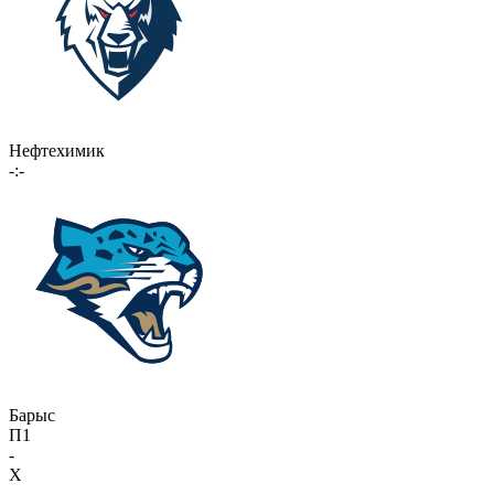
Нефтехимик
-:-
Барыс
П1
-
X