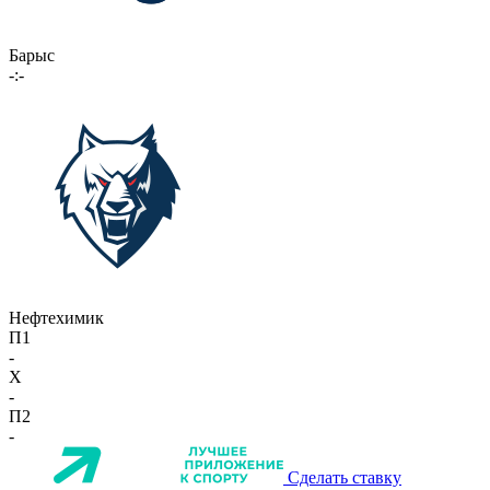
Барыс
-:-
Нефтехимик
П1
-
X
-
П2
-
Сделать ставку