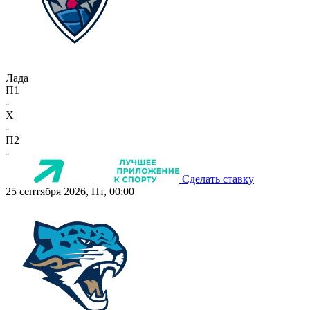
Лада
П1
-
X
-
П2
-
Сделать ставку
25 сентября 2026, Пт, 00:00