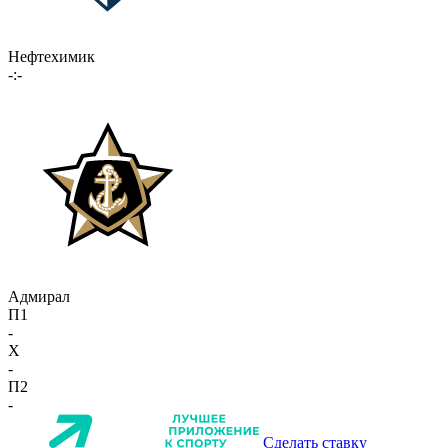
Нефтехимик
-:-
Адмирал
П1
-
X
-
П2
-
Сделать ставку