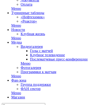
Документы
Оплата
Меню
Турнирные таблицы
«Нефтехимик»
«Реактор»
Меню
Новости
Клубная жизнь
Меню
Медиа
Видеогалерея
Голы с матчей
Клубное телевидение
Послематчевые пресс-конференции
Меню
Фотогалерея
Программки к матчам
Меню
Фан-зона
Группа поддержки
ФАН сектор
Меню
Магазин