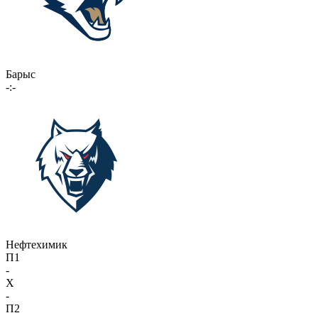
Барыс
-:-
Нефтехимик
П1
-
X
-
П2