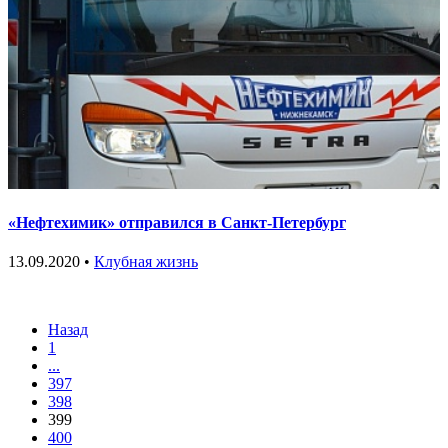
«Нефтехимик» отправился в Санкт-Петербург
13.09.2020 •
Клубная жизнь
Назад
1
...
397
398
399
400