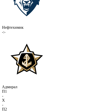
Нефтехимик
-:-
Адмирал
П1
-
X
-
П2