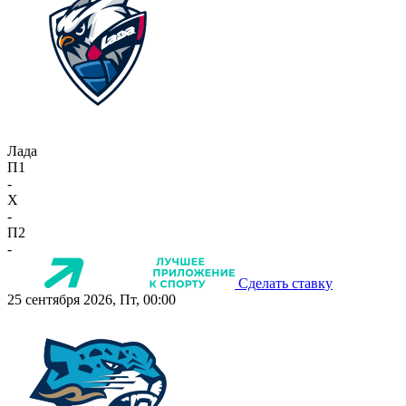
Лада
П1
-
X
-
П2
-
Сделать ставку
25 сентября 2026, Пт, 00:00