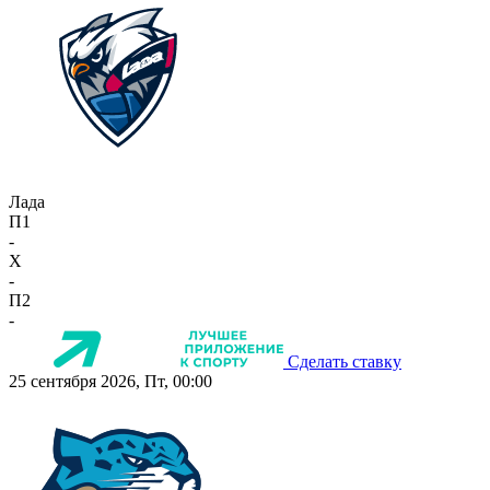
Лада
П1
-
X
-
П2
-
Сделать ставку
25 сентября 2026, Пт, 00:00