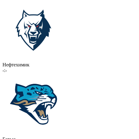
Нефтехимик
-:-