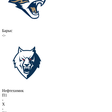
Барыс
-:-
Нефтехимик
П1
-
X
-