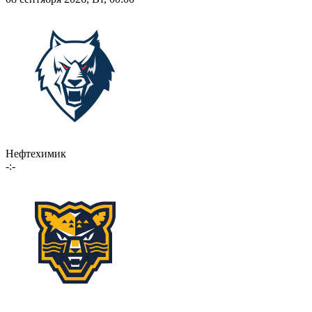
Нефтехимик
-:-