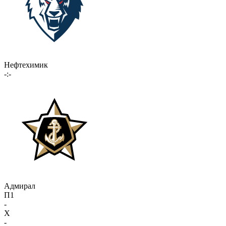
Нефтехимик
-:-
Адмирал
П1
-
X
-