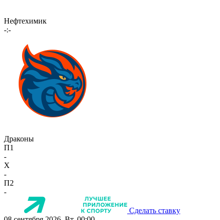
Нефтехимик
-:-
Драконы
П1
-
X
-
П2
-
Сделать ставку
08 сентября 2026, Вт, 00:00