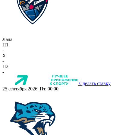
Лада
П1
-
X
-
П2
-
Сделать ставку
25 сентября 2026, Пт, 00:00