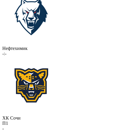
Нефтехимик
-:-
ХК Сочи
П1
-