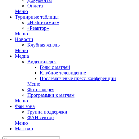
Документы
Оплата
Меню
Турнирные таблицы
«Нефтехимик»
«Реактор»
Меню
Новости
Клубная жизнь
Меню
Медиа
Видеогалерея
Голы с матчей
Клубное телевидение
Послематчевые пресс-конференции
Меню
Фотогалерея
Программки к матчам
Меню
Фан-зона
Группа поддержки
ФАН сектор
Меню
Магазин