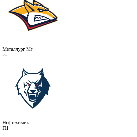
Металлург Мг
-:-
Нефтехимик
П1
-