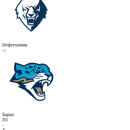
Нефтехимик
-:-
Барыс
П1
-