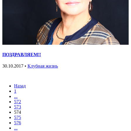
ПОЗДРАВЛЯЕМ!!
30.10.2017 •
Клубная жизнь
Назад
1
...
572
573
574
575
576
...