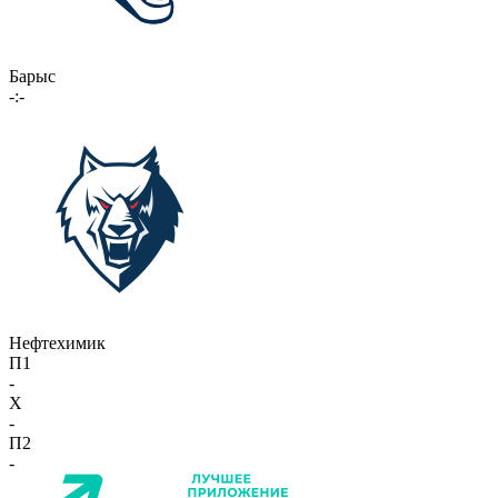
Барыс
-:-
Нефтехимик
П1
-
X
-
П2
-