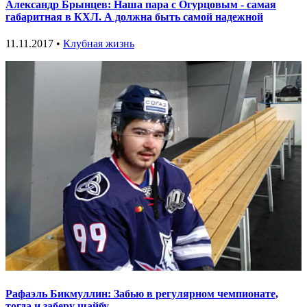
Александр Брынцев: Наша пара с Огурцовым - самая
габаритная в КХЛ. А должна быть самой надежной
11.11.2017 •
Клубная жизнь
Рафаэль Бикмуллин: Забью в регулярном чемпионате,
тогда и заберу шайбу