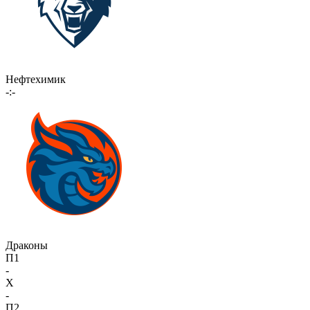
Нефтехимик
-:-
Драконы
П1
-
X
-
П2