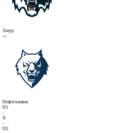
Амур
-:-
Нефтехимик
П1
-
X
-
П2