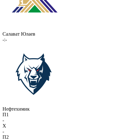
Салават Юлаев
-:-
Нефтехимик
П1
-
X
-
П2