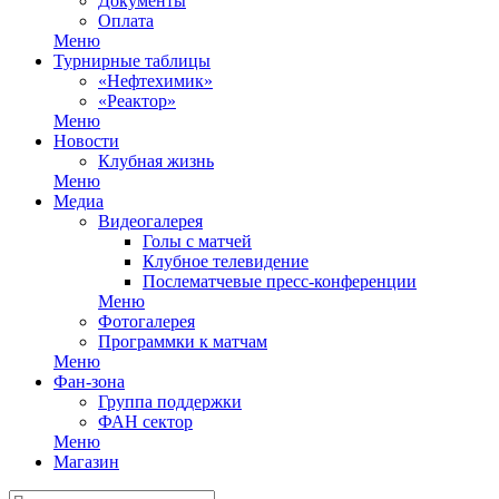
Документы
Оплата
Меню
Турнирные таблицы
«Нефтехимик»
«Реактор»
Меню
Новости
Клубная жизнь
Меню
Медиа
Видеогалерея
Голы с матчей
Клубное телевидение
Послематчевые пресс-конференции
Меню
Фотогалерея
Программки к матчам
Меню
Фан-зона
Группа поддержки
ФАН сектор
Меню
Магазин