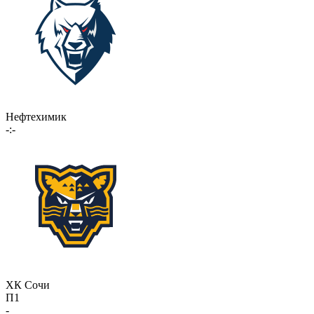
Нефтехимик
-:-
ХК Сочи
П1
-