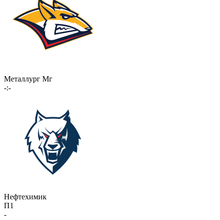
Металлург Мг
-:-
Нефтехимик
П1
-