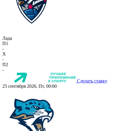
Лада
П1
-
X
-
П2
-
Сделать ставку
25 сентября 2026, Пт, 00:00