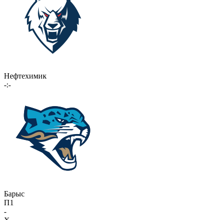
Нефтехимик
-:-
Барыс
П1
-