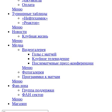
Документы
Оплата
Меню
Турнирные таблицы
«Нефтехимик»
«Реактор»
Меню
Новости
Клубная жизнь
Меню
Медиа
Видеогалерея
Голы с матчей
Клубное телевидение
Послематчевые пресс-конференции
Меню
Фотогалерея
Программки к матчам
Меню
Фан-зона
Группа поддержки
ФАН сектор
Меню
Магазин