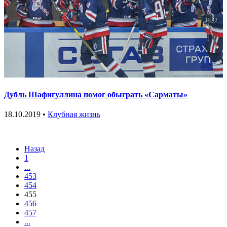
Дубль Шафигуллина помог обыграть «Сарматы»
18.10.2019 •
Клубная жизнь
Назад
1
...
453
454
455
456
457
...