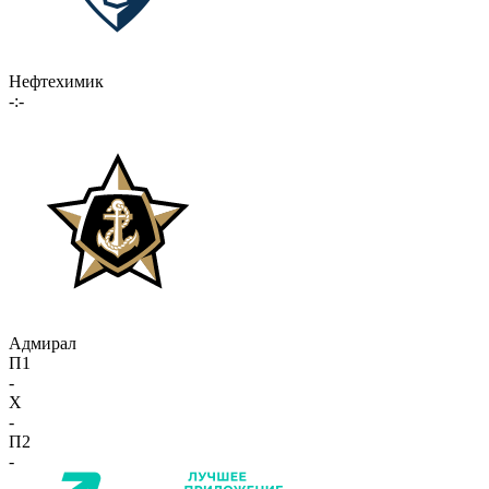
Нефтехимик
-:-
Адмирал
П1
-
X
-
П2
-