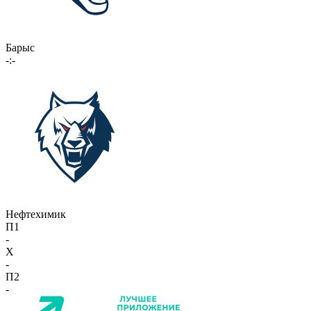
Барыс
-:-
Нефтехимик
П1
-
X
-
П2
-