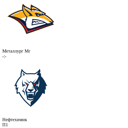
Металлург Мг
-:-
Нефтехимик
П1