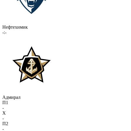
Нефтехимик
-:-
Адмирал
П1
-
X
-
П2
-