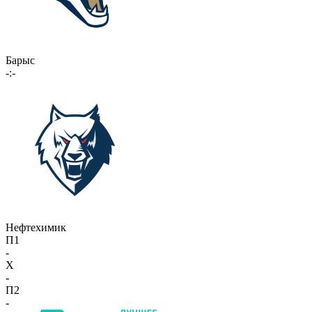
Барыс
-:-
Нефтехимик
П1
-
X
-
П2
-