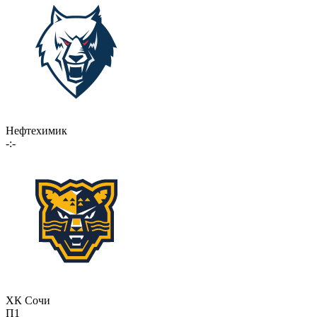
Нефтехимик
-:-
ХК Сочи
П1