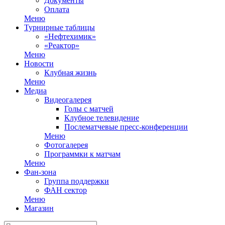
Документы
Оплата
Меню
Турнирные таблицы
«Нефтехимик»
«Реактор»
Меню
Новости
Клубная жизнь
Меню
Медиа
Видеогалерея
Голы с матчей
Клубное телевидение
Послематчевые пресс-конференции
Меню
Фотогалерея
Программки к матчам
Меню
Фан-зона
Группа поддержки
ФАН сектор
Меню
Магазин