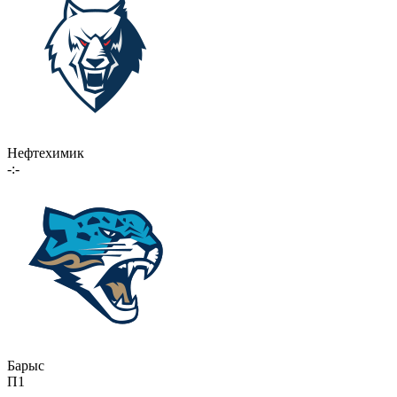
Нефтехимик
-:-
Барыс
П1