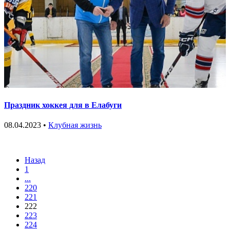
Праздник хоккея для в Елабуги
08.04.2023 •
Клубная жизнь
Назад
1
...
220
221
222
223
224