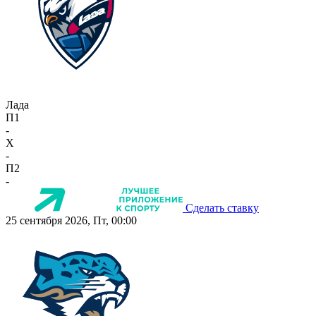
Лада
П1
-
X
-
П2
-
Сделать ставку
25 сентября 2026, Пт, 00:00