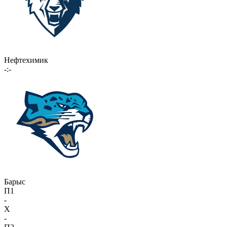
Нефтехимик
-:-
Барыс
П1
-
X
-