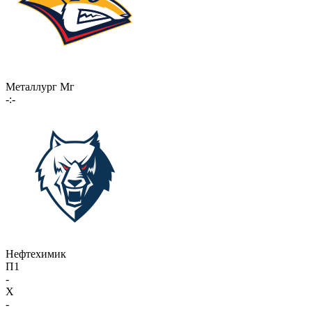
Металлург Мг
-:-
Нефтехимик
П1
-
X
-