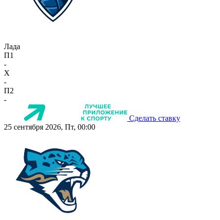
Лада
П1
-
X
-
П2
-
Сделать ставку
25 сентября 2026, Пт, 00:00