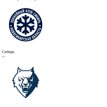
Сибирь
-:-