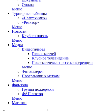
Документы
Оплата
Меню
Турнирные таблицы
«Нефтехимик»
«Реактор»
Меню
Новости
Клубная жизнь
Меню
Медиа
Видеогалерея
Голы с матчей
Клубное телевидение
Послематчевые пресс-конференции
Меню
Фотогалерея
Программки к матчам
Меню
Фан-зона
Группа поддержки
ФАН сектор
Меню
Магазин