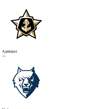
Адмирал
-:-