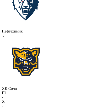
Нефтехимик
-:-
ХК Сочи
П1
-
X
-