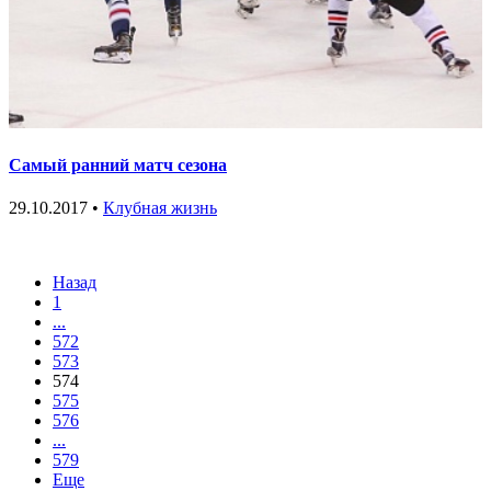
Самый ранний матч сезона
29.10.2017 •
Клубная жизнь
Назад
1
...
572
573
574
575
576
...
579
Еще