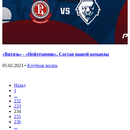
«Витязь» - «Нефтехимик». Состав нашей команды
05.02.2023 •
Клубная жизнь
Назад
1
...
232
233
234
235
236
...