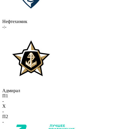
Нефтехимик
-:-
Адмирал
П1
-
X
-
П2
-