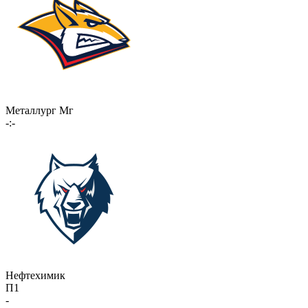
Металлург Мг
-:-
Нефтехимик
П1
-