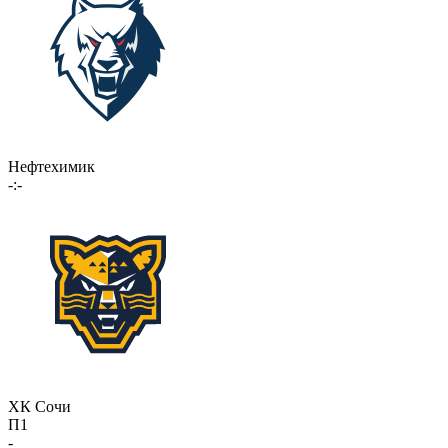
Нефтехимик
-:-
ХК Сочи
П1
-