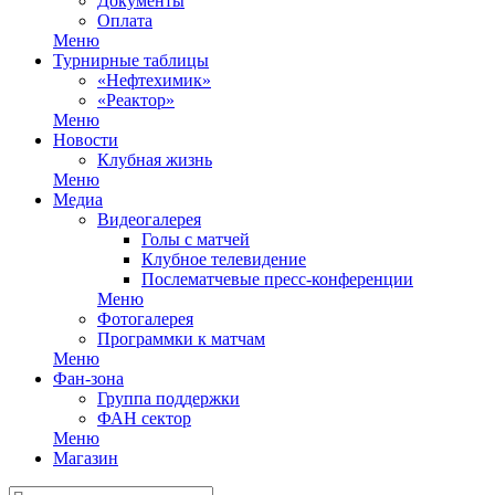
Документы
Оплата
Меню
Турнирные таблицы
«Нефтехимик»
«Реактор»
Меню
Новости
Клубная жизнь
Меню
Медиа
Видеогалерея
Голы с матчей
Клубное телевидение
Послематчевые пресс-конференции
Меню
Фотогалерея
Программки к матчам
Меню
Фан-зона
Группа поддержки
ФАН сектор
Меню
Магазин