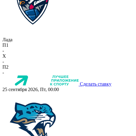
Лада
П1
-
X
-
П2
-
Сделать ставку
25 сентября 2026, Пт, 00:00