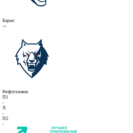
Барыс
-:-
Нефтехимик
П1
-
X
-
П2
-