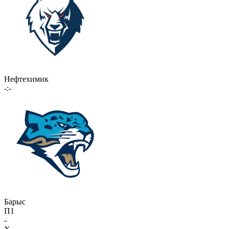
Нефтехимик
-:-
Барыс
П1
-