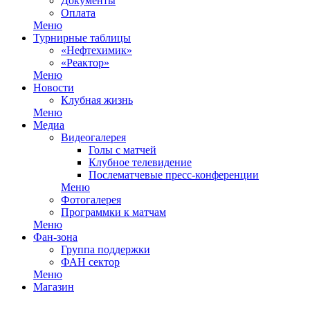
Документы
Оплата
Меню
Турнирные таблицы
«Нефтехимик»
«Реактор»
Меню
Новости
Клубная жизнь
Меню
Медиа
Видеогалерея
Голы с матчей
Клубное телевидение
Послематчевые пресс-конференции
Меню
Фотогалерея
Программки к матчам
Меню
Фан-зона
Группа поддержки
ФАН сектор
Меню
Магазин