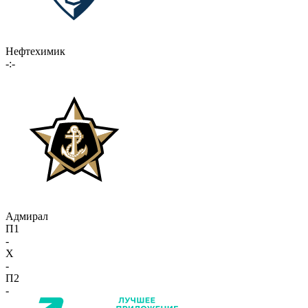
Нефтехимик
-:-
Адмирал
П1
-
X
-
П2
-