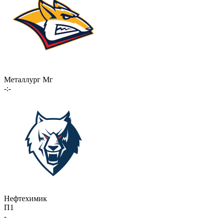
Металлург Мг
-:-
Нефтехимик
П1
-