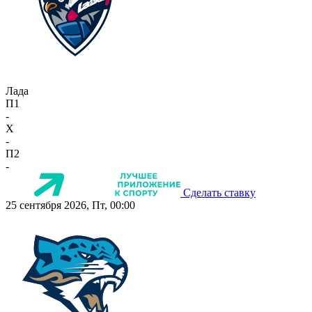
Лада
П1
-
X
-
П2
-
Сделать ставку
25 сентября 2026, Пт, 00:00