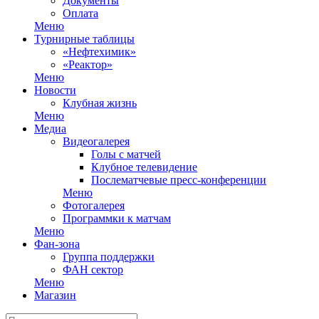
Документы
Оплата
Меню
Турнирные таблицы
«Нефтехимик»
«Реактор»
Меню
Новости
Клубная жизнь
Меню
Медиа
Видеогалерея
Голы с матчей
Клубное телевидение
Послематчевые пресс-конференции
Меню
Фотогалерея
Программки к матчам
Меню
Фан-зона
Группа поддержки
ФАН сектор
Меню
Магазин