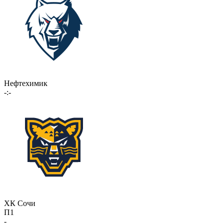
Нефтехимик
-:-
ХК Сочи
П1
-