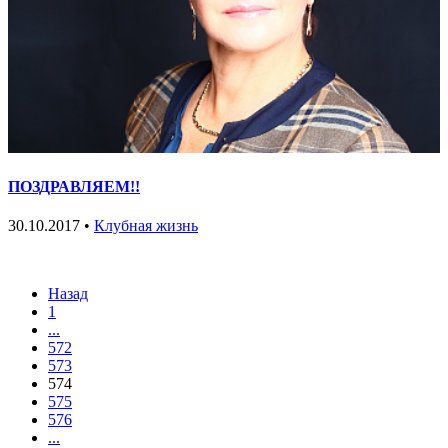
ПОЗДРАВЛЯЕМ!!
30.10.2017 •
Клубная жизнь
Назад
1
...
572
573
574
575
576
...