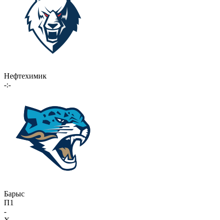
Нефтехимик
-:-
Барыс
П1
-