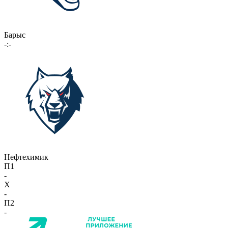
Барыс
-:-
Нефтехимик
П1
-
X
-
П2
-