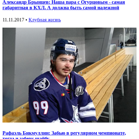
Александр Брынцев: Наша пара с Огурцовым - самая
габаритная в КХЛ. А должна быть самой надежной
11.11.2017 •
Клубная жизнь
Рафаэль Бикмуллин: Забью в регулярном чемпионате,
тогда и заберу шайбу