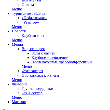
Документы
Оплата
Меню
Турнирные таблицы
«Нефтехимик»
«Реактор»
Меню
Новости
Клубная жизнь
Меню
Медиа
Видеогалерея
Голы с матчей
Клубное телевидение
Послематчевые пресс-конференции
Меню
Фотогалерея
Программки к матчам
Меню
Фан-зона
Группа поддержки
ФАН сектор
Меню
Магазин