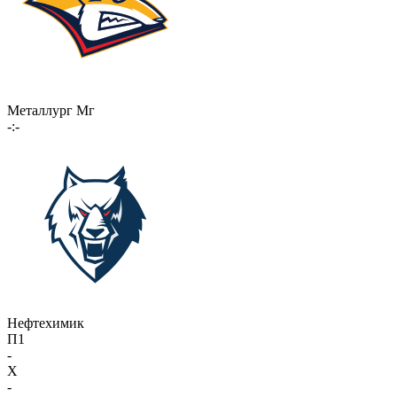
Металлург Мг
-:-
Нефтехимик
П1
-
X
-