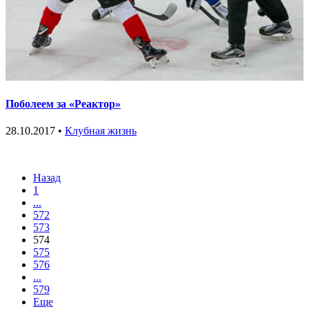
Поболеем за «Реактор»
28.10.2017 •
Клубная жизнь
Назад
1
...
572
573
574
575
576
...
579
Еще