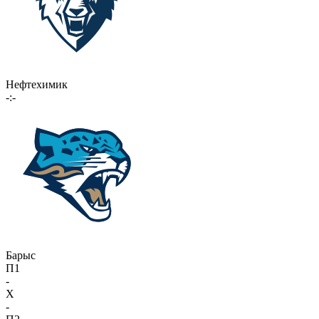
Нефтехимик
-:-
Барыс
П1
-
X
-