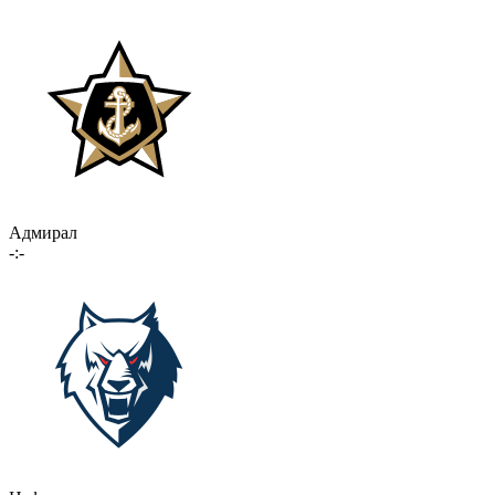
Адмирал
-:-