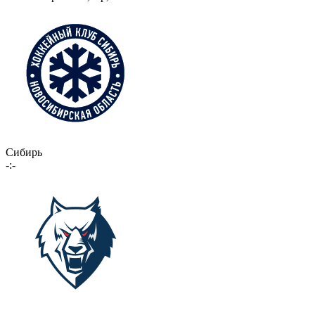
Сибирь
-:-