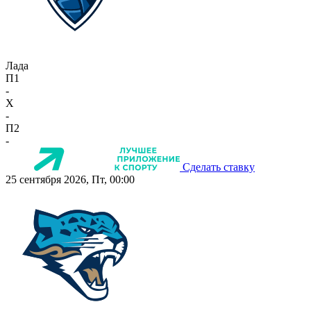
Лада
П1
-
X
-
П2
-
Сделать ставку
25 сентября 2026, Пт, 00:00