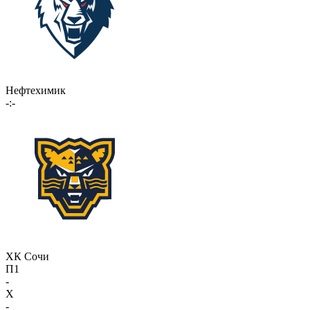
Нефтехимик
-:-
ХК Сочи
П1
-
X
-