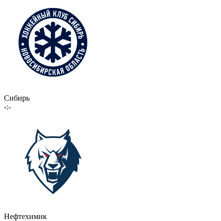
Сибирь
-:-
Нефтехимик