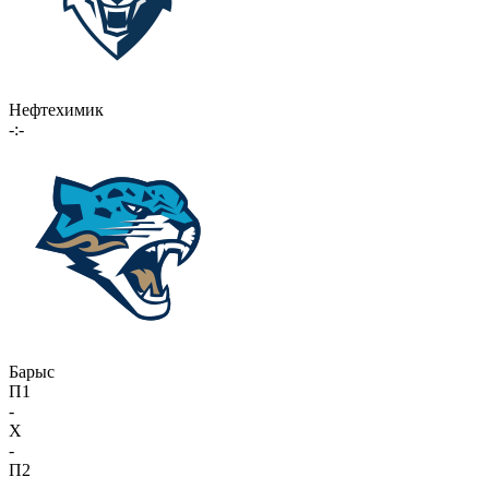
Нефтехимик
-:-
Барыс
П1
-
X
-
П2