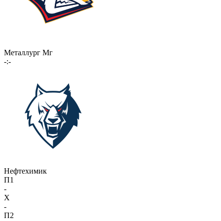
Металлург Мг
-:-
Нефтехимик
П1
-
X
-
П2