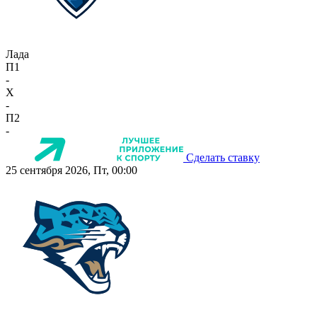
Лада
П1
-
X
-
П2
-
Сделать ставку
25 сентября 2026, Пт, 00:00