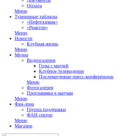
Документы
Оплата
Меню
Турнирные таблицы
«Нефтехимик»
«Реактор»
Меню
Новости
Клубная жизнь
Меню
Медиа
Видеогалерея
Голы с матчей
Клубное телевидение
Послематчевые пресс-конференции
Меню
Фотогалерея
Программки к матчам
Меню
Фан-зона
Группа поддержки
ФАН сектор
Меню
Магазин