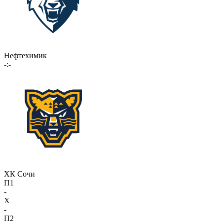
Нефтехимик
-:-
ХК Сочи
П1
-
X
-
П2