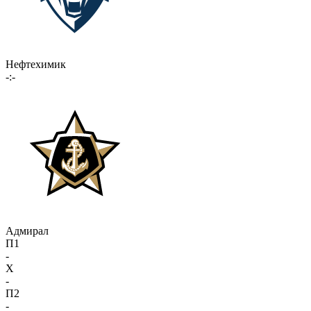
Нефтехимик
-:-
Адмирал
П1
-
X
-
П2
-