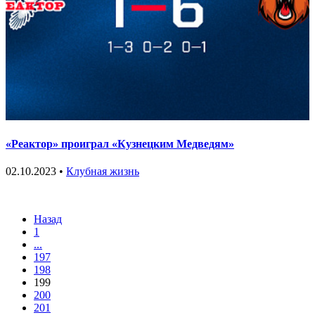
«Реактор» проиграл «Кузнецким Медведям»
02.10.2023 •
Клубная жизнь
Назад
1
...
197
198
199
200
201