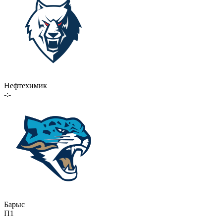
Нефтехимик
-:-
Барыс
П1