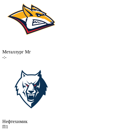
Металлург Мг
-:-
Нефтехимик
П1