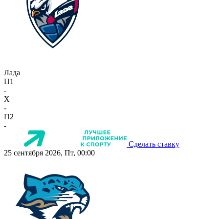
Лада
П1
-
X
-
П2
-
Сделать ставку
25 сентября 2026, Пт, 00:00