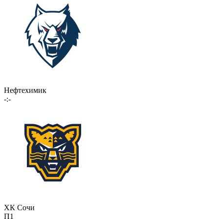
Нефтехимик
-:-
ХК Сочи
П1