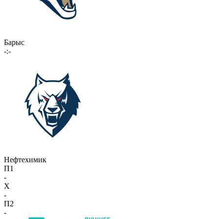
Барыс
-:-
Нефтехимик
П1
-
X
-
П2
-