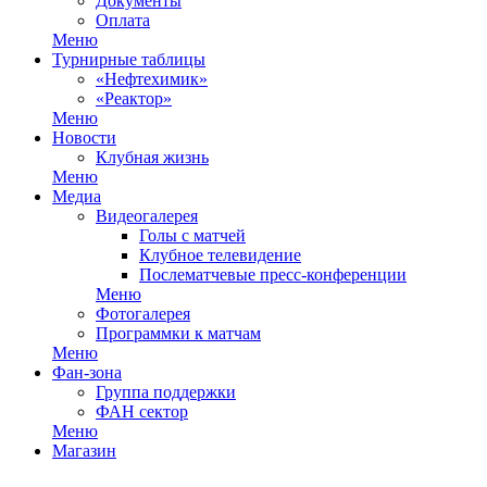
Документы
Оплата
Меню
Турнирные таблицы
«Нефтехимик»
«Реактор»
Меню
Новости
Клубная жизнь
Меню
Медиа
Видеогалерея
Голы с матчей
Клубное телевидение
Послематчевые пресс-конференции
Меню
Фотогалерея
Программки к матчам
Меню
Фан-зона
Группа поддержки
ФАН сектор
Меню
Магазин